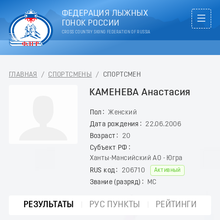
ФЕДЕРАЦИЯ ЛЫЖНЫХ
ГОНОК РОССИИ
CROSS COUNTRY SKIING FEDERATION OF RUSSIA
ГЛАВНАЯ
/
СПОРТСМЕНЫ
/
СПОРТСМЕН
КАМЕНЕВА Анастасия
Пол
Женский
Дата рождения
22.06.2006
Возраст
20
Субъект РФ
Ханты-Мансийский АО - Югра
RUS код
206710
Активный
Звание (разряд)
МС
РЕЗУЛЬТАТЫ
РУС ПУНКТЫ
РЕЙТИНГИ