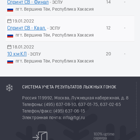
Спринт СВ - Финал
14
-
- ЭСПУ
пгт. Вершина Тёи, Республика Хакасия
19.01.2022
Спринт СВ - Квал.
12
-
- ЭСПУ
пгт. Вершина Тёи, Республика Хакасия
18.01.2022
10 км КЛ
20
-
- ЭСПУ
пгт. Вершина Тёи, Республика Хакасия
СИСТЕМА УЧЕТА РЕЗУЛЬТАТОВ ЛЫЖНЫХ ГОНОК
Россия 119992, Москва, Лужнецкая набережная, д. 8
Телефоны: (495) 637-08-10, 637-01-75, 637-02-65
Телефон/факс: (495) 637-06-15
Электронная почта: info@flgr.ru