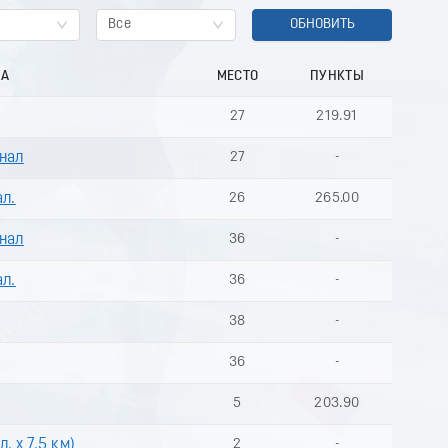
Все
ОБНОВИТЬ
НА
МЕСТО
ПУНКТЫ
27
219.91
инал
27
-
ал.
26
265.00
инал
36
-
ал.
36
-
38
-
36
-
5
203.90
. х 7.5 км)
2
-