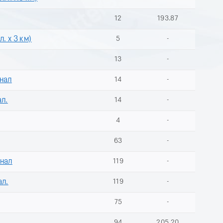
12
193.87
. х 3 км)
5
-
13
-
инал
14
-
ал.
14
-
4
-
63
-
инал
119
-
ал.
119
-
75
-
94
205.20