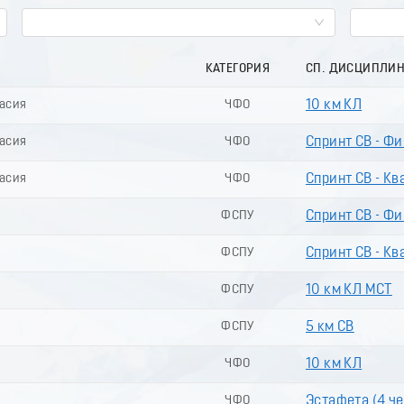
КАТЕГОРИЯ
СП. ДИСЦИПЛИ
касия
ЧФО
10 км КЛ
касия
ЧФО
Спринт СВ - Ф
касия
ЧФО
Спринт СВ - Кв
ФСПУ
Спринт СВ - Ф
ФСПУ
Спринт СВ - Кв
ФСПУ
10 км КЛ МСТ
ФСПУ
5 км СВ
ЧФО
10 км КЛ
ЧФО
Эстафета (4 чел