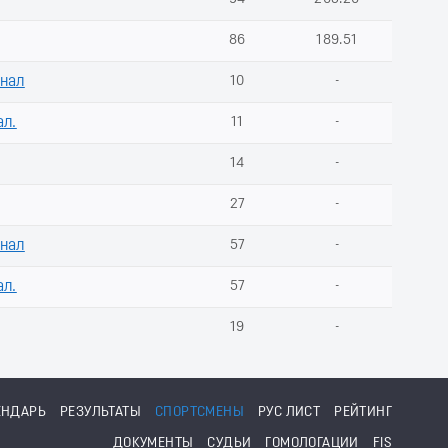
86
189.51
инал
10
-
ал.
11
-
14
-
27
-
инал
57
-
ал.
57
-
19
-
ЕНДАРЬ
РЕЗУЛЬТАТЫ
СПОРТСМЕНЫ
РУС ЛИСТ
РЕЙТИНГ
ДОКУМЕНТЫ
СУДЬИ
ГОМОЛОГАЦИИ
FIS