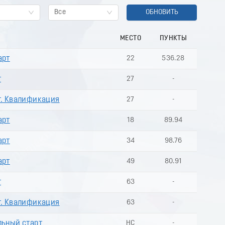
Все
ОБНОВИТЬ
МЕСТО
ПУНКТЫ
арт
22
536.28
т
27
-
т. Квалификация
27
-
арт
18
89.94
арт
34
98.76
арт
49
80.91
т
63
-
т. Квалификация
63
-
льный старт
НС
-