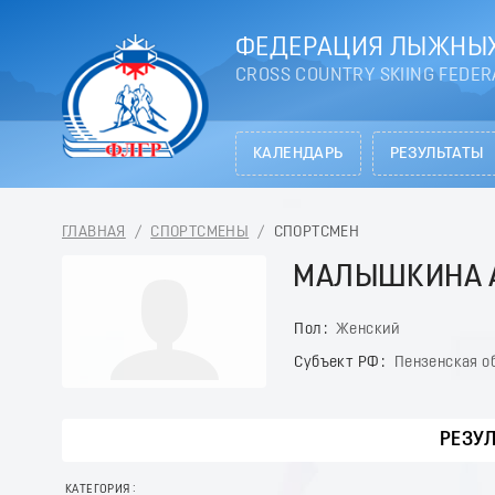
ФЕДЕРАЦИЯ ЛЫЖНЫХ
CROSS COUNTRY SKIING FEDER
КАЛЕНДАРЬ
РЕЗУЛЬТАТЫ
ГЛАВНАЯ
/
СПОРТСМЕНЫ
/
СПОРТСМЕН
МАЛЫШКИНА А
Пол
Женский
Субъект РФ
Пензенская о
РЕЗУ
КАТЕГОРИЯ