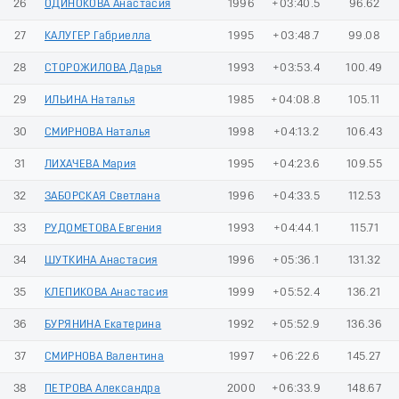
26
ОДИНОКОВА Анастасия
1996
+03:40.5
96.62
27
КАЛУГЕР Габриелла
1995
+03:48.7
99.08
28
СТОРОЖИЛОВА Дарья
1993
+03:53.4
100.49
29
ИЛЬИНА Наталья
1985
+04:08.8
105.11
30
СМИРНОВА Наталья
1998
+04:13.2
106.43
31
ЛИХАЧЕВА Мария
1995
+04:23.6
109.55
32
ЗАБОРСКАЯ Светлана
1996
+04:33.5
112.53
33
РУДОМЕТОВА Евгения
1993
+04:44.1
115.71
34
ШУТКИНА Анастасия
1996
+05:36.1
131.32
35
КЛЕПИКОВА Анастасия
1999
+05:52.4
136.21
36
БУРЯНИНА Екатерина
1992
+05:52.9
136.36
37
СМИРНОВА Валентина
1997
+06:22.6
145.27
38
ПЕТРОВА Александра
2000
+06:33.9
148.67