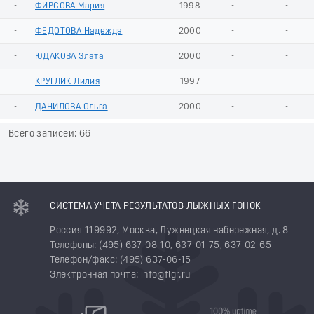
-
ФИРСОВА Мария
1998
-
-
-
ФЕДОТОВА Надежда
2000
-
-
-
ЮДАКОВА Злата
2000
-
-
-
КРУГЛИК Лилия
1997
-
-
-
ДАНИЛОВА Ольга
2000
-
-
Всего записей: 66
СИСТЕМА УЧЕТА РЕЗУЛЬТАТОВ ЛЫЖНЫХ ГОНОК
Россия 119992, Москва, Лужнецкая набережная, д. 8
Телефоны: (495) 637-08-10, 637-01-75, 637-02-65
Телефон/факс: (495) 637-06-15
Электронная почта: info@flgr.ru