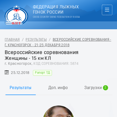
ФЕДЕРАЦИЯ ЛЫЖНЫХ
ГОНОК РОССИИ
CROSS COUNTRY SKIING FEDERATION OF RUSSIA
ГЛАВНАЯ
/
РЕЗУЛЬТАТЫ
/
ВСЕРОССИЙСКИЕ СОРЕВНОВАНИЯ -
Г. КРАСНОГОРСК - 21-25 ДЕКАБРЯ 2018
Всероссийские соревнования
Женщины - 15 км КЛ
г. Красногорск,
КОД СОРЕВНОВАНИЯ: 5874
25.12.2018
Рапорт ТД
0
1
Результаты
Доп. инфо
Загрузки
2
3
4
5
6
7