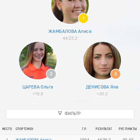
8
9
0
1
1
2
ЖАМБАЛОВА Алиса
3
44:25.2
4
5
6
7
8
9
2
3
0
1
ЦАРЕВА Ольга
ДЕНИСОВА Яна
2
+19.8
+30.2
3
4
5
ФИЛЬТР
6
7
8
МЕСТО
СПОРТСМЕН
Г.Р.
РЕЗУЛЬТАТ
РУС ПУНКТЫ
9