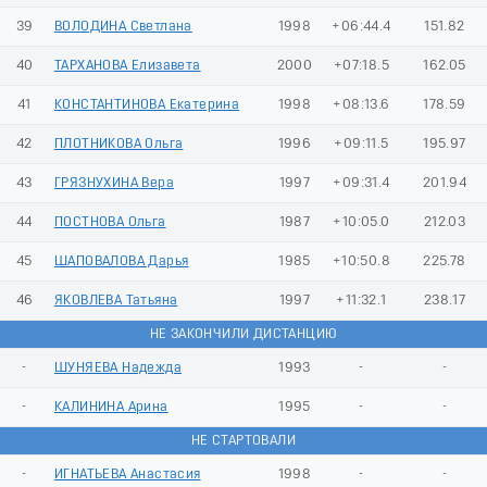
39
ВОЛОДИНА Светлана
1998
+06:44.4
151.82
40
ТАРХАНОВА Елизавета
2000
+07:18.5
162.05
41
КОНСТАНТИНОВА Екатерина
1998
+08:13.6
178.59
42
ПЛОТНИКОВА Ольга
1996
+09:11.5
195.97
43
ГРЯЗНУХИНА Вера
1997
+09:31.4
201.94
44
ПОСТНОВА Ольга
1987
+10:05.0
212.03
45
ШАПОВАЛОВА Дарья
1985
+10:50.8
225.78
46
ЯКОВЛЕВА Татьяна
1997
+11:32.1
238.17
НЕ ЗАКОНЧИЛИ ДИСТАНЦИЮ
-
ШУНЯЕВА Надежда
1993
-
-
-
КАЛИНИНА Арина
1995
-
-
НЕ СТАРТОВАЛИ
-
ИГНАТЬЕВА Анастасия
1998
-
-