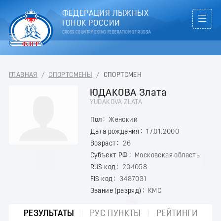
ФЕДЕРАЦИЯ ЛЫЖНЫХ
ГОНОК РОССИИ
CROSS COUNTRY SKIING FEDERATION OF RUSSIA
ГЛАВНАЯ
/
СПОРТСМЕНЫ
/
СПОРТСМЕН
ЮДАКОВА Злата
YUDAKOVA ZLATA
Пол
Женский
Дата рождения
17.01.2000
Возраст
26
Субъект РФ
Московская область
RUS код
204058
FIS код
3487031
Звание (разряд)
КМС
РЕЗУЛЬТАТЫ
РУС ПУНКТЫ
РЕЙТИНГИ