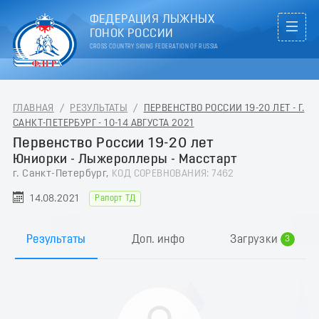
ФЕДЕРАЦИЯ ЛЫЖНЫХ
ГОНОК РОССИИ
CROSS COUNTRY SKIING FEDERATION OF RUSSIA
ГЛАВНАЯ
/
РЕЗУЛЬТАТЫ
/
ПЕРВЕНСТВО РОССИИ 19-20 ЛЕТ - Г.
САНКТ-ПЕТЕРБУРГ - 10-14 АВГУСТА 2021
Первенство России 19-20 лет
Юниорки - Лыжероллеры - Масстарт
г. Санкт-Петербург,
КОД СОРЕВНОВАНИЯ: 7462
0
14.08.2021
Рапорт ТД
1
2
Результаты
Доп. инфо
Загрузки
3
4
5
6
7
8