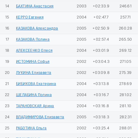
14
БАХТИНА Анастасия
2003
+02:33.9
246.61
15
КЕРРО Евгения
2004
+02:47.7
257.71
16
КАЗАКОВА Александра
2005
+02:50.9
260.28
17
КАЗАКОВА Полина
2005
+02:57.4
265.50
18
АЛЕКСЕЕНКО Олеся
2004
+03:01.9
269.12
19
ИСТОМИНА Софья
2002
+03:04.3
271.05
20
ЛУКИНА Елизавета
2002
+03:09.8
275.39
21
БИБИКОВА Екатерина
2004
+03:13.8
278.69
22
ШЕЛАБИНА Полина
2004
+03:16.7
281.02
23
ТАРАНОВСКАЯ Арина
2004
+03:16.8
281.10
24
ВЛАДИМИРОВА Елизавета
2005
+03:18.3
282.31
25
РАБОТИНА Ольга
2002
+03:25.4
288.01