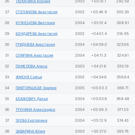
26
ТЮКИЛИНА Ксения
2003
+03:31.1
292.59
27
СТЕПАНОВА Анастасия
2002
+03:46.9
305.30
28
КУЗНЕЦОВА Виктория
2004
+03:51.4
308.91
29
БОНДАРЕВА Анастасия
2002
+04:01.4
316.95
30
ГРИДНЕВА Анастасия
2004
+04:09.0
323.06
31
СПИРИНА Анастасия
2004
+04:11.3
324.91
32
ПОМЕЛОВА Алиса
2003
+04:21.6
333.19
33
ЖМЕНЯ Софья
2002
+04:54.6
359.64
34
ПИВТОРАЦКАЯ Эмилия
2005
+05:03.3
366.71
35
БЛАЖЕВИЧ Дарья
2004
+05:05.6
368.48
36
ТРЕНИНА Александра
2004
+05:09.3
371.53
37
ЗУЕВА Екатерина
2004
+05:12.9
374.43
38
ЗАВАРИНА Юлия
2003
+05:27.0
385.76