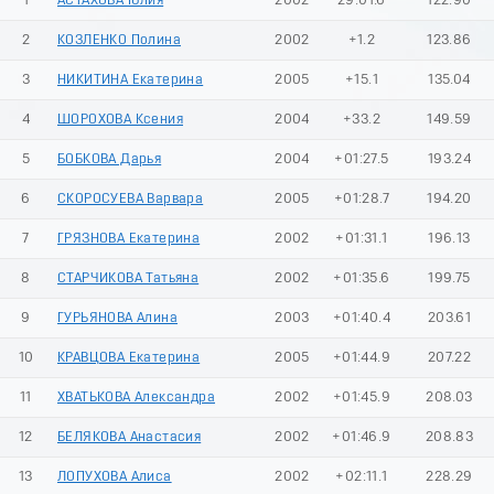
1
АСТАХОВА Юлия
2002
29:01.6
122.90
2
КОЗЛЕНКО Полина
2002
+1.2
123.86
3
НИКИТИНА Екатерина
2005
+15.1
135.04
4
ШОРОХОВА Ксения
2004
+33.2
149.59
5
БОБКОВА Дарья
2004
+01:27.5
193.24
6
СКОРОСУЕВА Варвара
2005
+01:28.7
194.20
7
ГРЯЗНОВА Екатерина
2002
+01:31.1
196.13
8
СТАРЧИКОВА Татьяна
2002
+01:35.6
199.75
9
ГУРЬЯНОВА Алина
2003
+01:40.4
203.61
10
КРАВЦОВА Екатерина
2005
+01:44.9
207.22
11
ХВАТЬКОВА Александра
2002
+01:45.9
208.03
12
БЕЛЯКОВА Анастасия
2002
+01:46.9
208.83
13
ЛОПУХОВА Алиса
2002
+02:11.1
228.29