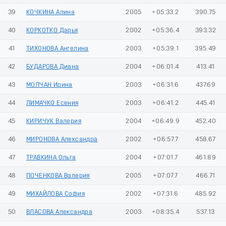
39
КОЧКИНА Алина
2005
+05:33.2
390.75
40
КОРКОТКО Дарья
2002
+05:36.4
393.32
41
ТИХОНОВА Ангелина
2003
+05:39.1
395.49
42
БУДАРОВА Диана
2004
+06:01.4
413.41
43
МОЛЧАН Ирина
2003
+06:31.6
437.69
44
ЛИМАЧКО Есения
2003
+06:41.2
445.41
45
КИРИЧУК Валерия
2004
+06:49.9
452.40
46
МИРОНОВА Александра
2002
+06:57.7
458.67
47
ТРАВКИНА Ольга
2004
+07:01.7
461.89
48
ПОЧЕНКОВА Валерия
2005
+07:07.7
466.71
49
МИХАЙЛОВА София
2002
+07:31.6
485.92
50
ВЛАСОВА Александра
2003
+08:35.4
537.13