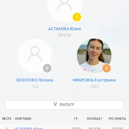
9
0
1
1
2
3
АСТАХОВА Юлия
4
29:01.6
5
6
7
8
9
0
2
3
1
2
КОЗЛЕНКО Полина
НИКИТИНА Екатерина
3
+1.2
+15.1
4
5
6
ФИЛЬТР
7
8
9
МЕСТО
СПОРТСМЕН
Г.Р.
РЕЗУЛЬТАТ
РУС ПУНКТЫ