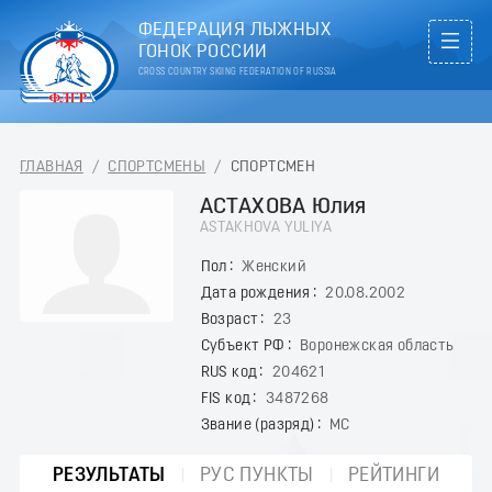
ФЕДЕРАЦИЯ ЛЫЖНЫХ
ГОНОК РОССИИ
CROSS COUNTRY SKIING FEDERATION OF RUSSIA
ГЛАВНАЯ
/
СПОРТСМЕНЫ
/
СПОРТСМЕН
АСТАХОВА Юлия
ASTAKHOVA YULIYA
Пол
Женский
Дата рождения
20.08.2002
Возраст
23
Субъект РФ
Воронежская область
RUS код
204621
FIS код
3487268
Звание (разряд)
МС
РЕЗУЛЬТАТЫ
РУС ПУНКТЫ
РЕЙТИНГИ