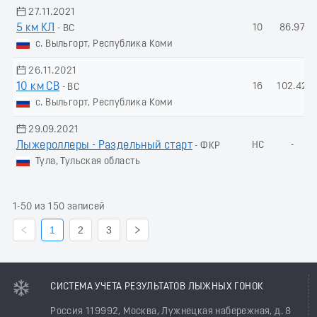
27.11.2021
5 км КЛ
10
86.97
- ВС
с. Выльгорт, Республика Коми
26.11.2021
10 км СВ
16
102.42
- ВС
с. Выльгорт, Республика Коми
29.09.2021
Лыжероллеры - Раздельный старт
НС
-
- ФКР
Тула, Тульская область
1-50 из 150 записей
1
2
3
СИСТЕМА УЧЕТА РЕЗУЛЬТАТОВ ЛЫЖНЫХ ГОНОК
Россия 119992, Москва, Лужнецкая набережная, д. 8