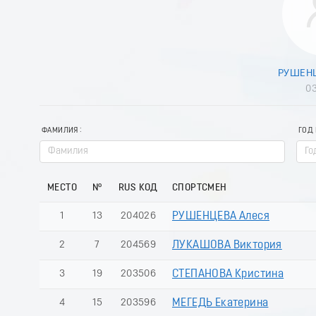
РУШЕНЦ
03
ФАМИЛИЯ
ГОД
МЕСТО
№
RUS КОД
СПОРТСМЕН
1
13
204026
РУШЕНЦЕВА Алеся
2
7
204569
ЛУКАШОВА Виктория
3
19
203506
СТЕПАНОВА Кристина
4
15
203596
МЕГЕДЬ Екатерина