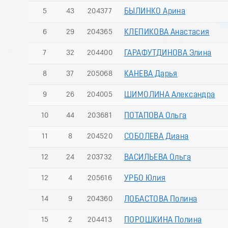
5
43
204377
БЫЛИНКО Арина
6
29
204365
КЛЕПИКОВА Анастасия
7
32
204400
ГАРАФУТДИНОВА Элина
8
37
205068
КАНЕВА Дарья
9
26
204005
ШИМОЛИНА Александра
10
44
203681
ПОТАПОВА Ольга
11
8
204520
СОБОЛЕВА Диана
12
24
203732
ВАСИЛЬЕВА Ольга
12
4
205616
УРБО Юлия
14
9
204360
ЛОБАСТОВА Полина
15
2
204413
ПОРОШКИНА Полина