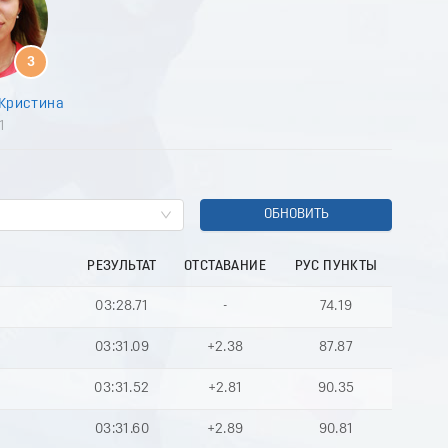
8
9
0
3
1
2
Кристина
3
1
4
5
6
7
8
ОБНОВИТЬ
9
0
РЕЗУЛЬТАТ
ОТСТАВАНИЕ
РУС ПУНКТЫ
1
2
03:28.71
-
74.19
3
4
03:31.09
+2.38
87.87
5
6
03:31.52
+2.81
90.35
7
8
03:31.60
+2.89
90.81
9