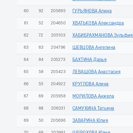
60
92
205895
ГУРЬЯНОВА Алина
61
52
204650
ХВАТЬКОВА Александра
62
72
205103
ХАБИБРАХМАНОВА Зульфия
63
63
204796
ШЕВЦОВА Ангелина
64
84
205273
БАХТИНА Дарья
65
58
205423
ЛЕВАШОВА Анастасия
66
55
204922
КРУГЛОВА Алина
67
69
205958
МОРИЛОВА Анжела
68
88
206331
САМУХИНА Татьяна
69
50
205696
ЗАВАРИНА Юлия
70
68
203991