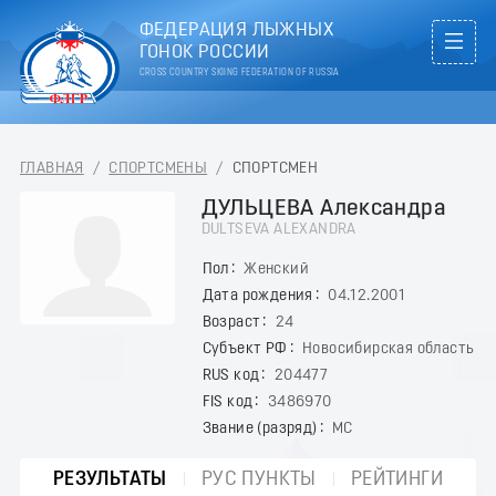
ФЕДЕРАЦИЯ ЛЫЖНЫХ
ГОНОК РОССИИ
CROSS COUNTRY SKIING FEDERATION OF RUSSIA
ГЛАВНАЯ
/
СПОРТСМЕНЫ
/
СПОРТСМЕН
ДУЛЬЦЕВА Александра
DULTSEVA ALEXANDRA
Пол
Женский
Дата рождения
04.12.2001
Возраст
24
Субъект РФ
Новосибирская область
RUS код
204477
FIS код
3486970
Звание (разряд)
МС
РЕЗУЛЬТАТЫ
РУС ПУНКТЫ
РЕЙТИНГИ