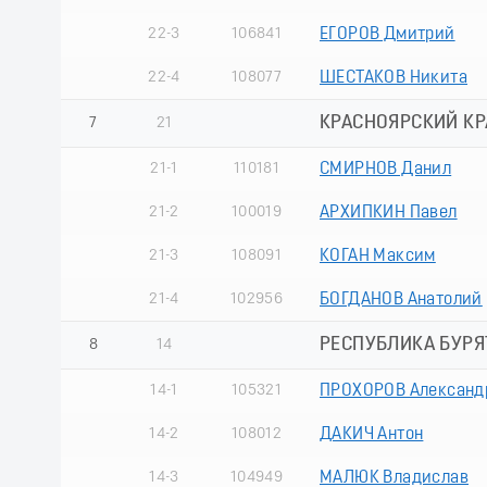
22-3
106841
ЕГОРОВ Дмитрий
22-4
108077
ШЕСТАКОВ Никита
КРАСНОЯРСКИЙ КРА
7
21
21-1
110181
СМИРНОВ Данил
21-2
100019
АРХИПКИН Павел
21-3
108091
КОГАН Максим
21-4
102956
БОГДАНОВ Анатолий
РЕСПУБЛИКА БУРЯ
8
14
14-1
105321
ПРОХОРОВ Александ
14-2
108012
ДАКИЧ Антон
14-3
104949
МАЛЮК Владислав