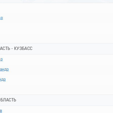
др
АСТЬ - КУЗБАСС
др
андр
ндр
ОБЛАСТЬ
в