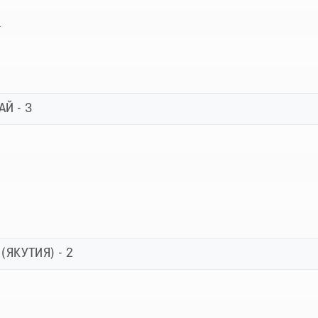
н
Й - 3
(ЯКУТИЯ) - 2