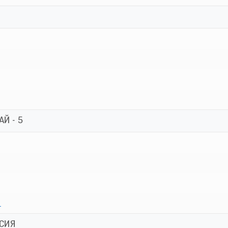
Й - 5
й
СИЯ