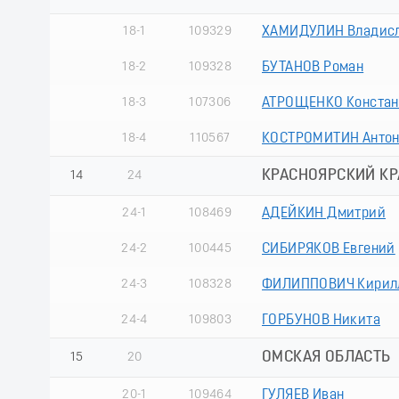
18-1
109329
ХАМИДУЛИН Владис
18-2
109328
БУТАНОВ Роман
18-3
107306
АТРОЩЕНКО Констан
18-4
110567
КОСТРОМИТИН Анто
КРАСНОЯРСКИЙ КРА
14
24
24-1
108469
АДЕЙКИН Дмитрий
24-2
100445
СИБИРЯКОВ Евгений
24-3
108328
ФИЛИППОВИЧ Кирил
24-4
109803
ГОРБУНОВ Никита
ОМСКАЯ ОБЛАСТЬ
15
20
20-1
109464
ГУЛЯЕВ Иван