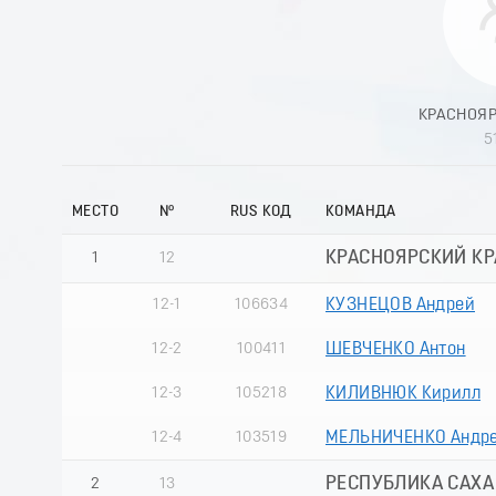
КРАСНОЯР
5
МЕСТО
№
RUS КОД
КОМАНДА
КРАСНОЯРСКИЙ КРА
1
12
12-1
106634
КУЗНЕЦОВ Андрей
12-2
100411
ШЕВЧЕНКО Антон
12-3
105218
КИЛИВНЮК Кирилл
12-4
103519
МЕЛЬНИЧЕНКО Андр
РЕСПУБЛИКА САХА 
2
13