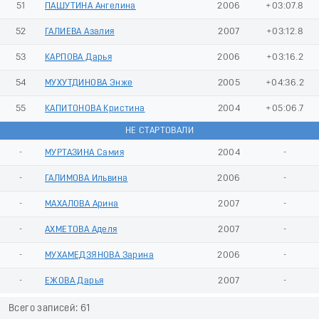
51
ПАШУТИНА Ангелина
2006
+03:07.8
52
ГАЛИЕВА Азалия
2007
+03:12.8
53
КАРПОВА Дарья
2006
+03:16.2
54
МУХУТДИНОВА Энже
2005
+04:36.2
55
КАПИТОНОВА Кристина
2004
+05:06.7
НЕ СТАРТОВАЛИ
-
МУРТАЗИНА Самия
2004
-
-
ГАЛИМОВА Ильвина
2006
-
-
МАХАЛОВА Арина
2007
-
-
АХМЕТОВА Аделя
2007
-
-
МУХАМЕДЗЯНОВА Зарина
2006
-
-
ЕЖОВА Дарья
2007
-
Всего записей: 61