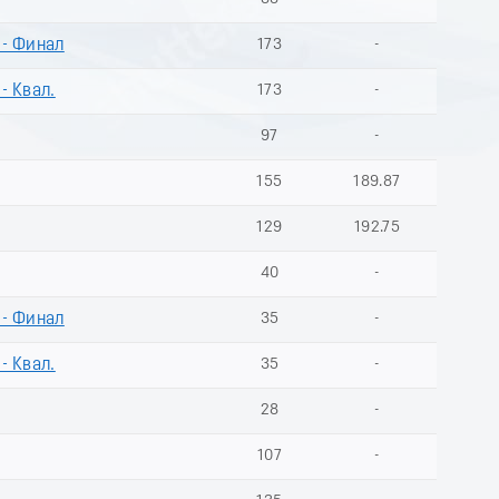
 - Финал
173
-
- Квал.
173
-
97
-
155
189.87
129
192.75
40
-
 - Финал
35
-
- Квал.
35
-
28
-
107
-