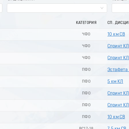
КАТЕГОРИЯ
СП. ДИСЦ
ЧФО
10 км СВ
ЧФО
Спринт КЛ
ЧФО
Спринт КЛ 
ПФО
Эстафета (
ПФО
5 км КЛ
ПФО
Спринт КЛ
ПФО
Спринт КЛ 
ПФО
10 км СВ
ВС17-18