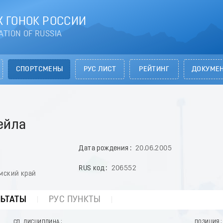
 ГОНОК РОССИИ
ATION OF RUSSIA
СПОРТСМЕНЫ
РУС ЛИСТ
РЕЙТИНГ
ДОКУМЕ
ейла
Дата рождения
20.06.2005
RUS код
206552
мский край
ЛЬТАТЫ
РУС ПУНКТЫ
СП. ДИСЦИПЛИНА
ПОЗИЦИЯ