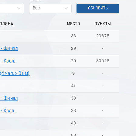
Все
ОБНОВИТЬ
ИПЛИНА
МЕСТО
ПУНКТЫ
33
206.75
 - Финал
29
-
- Квал.
29
300.18
4 чел. х 3 км)
9
-
47
-
 - Финал
33
-
- Квал.
33
-
40
-
83
-