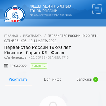
ФЕДЕРАЦИЯ ЛЫЖНЫХ
ГОНОК РОССИИ
CROSS COUNTRY SKIING FEDERATION OF RUSSIA
ГЛАВНАЯ
/
РЕЗУЛЬТАТЫ
/
ПЕРВЕНСТВО РОССИИ 19-20 ЛЕТ -
С/П ЧЕПЕЦКОЕ - 10-14 МАРТА 2022
Первенство России 19-20 лет
Юниорки - Спринт КЛ - Финал
с/п Чепецкое,
КОД СОРЕВНОВАНИЯ: 7716
10.03.2022
Рапорт ТД
0
1
Результаты
Доп. инфо
Загрузки
2
3
4
5
6
7