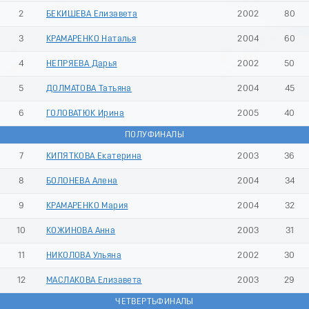
2
БЕКИШЕВА Елизавета
2002
80
3
КРАМАРЕНКО Наталья
2004
60
4
НЕПРЯЕВА Дарья
2002
50
5
ДОЛМАТОВА Татьяна
2004
45
6
ГОЛОВАТЮК Ирина
2005
40
ПОЛУФИНАЛЫ
7
КИПЯТКОВА Екатерина
2003
36
8
БОЛОНЕВА Алена
2004
34
9
КРАМАРЕНКО Мария
2004
32
10
КОЖИНОВА Анна
2003
31
11
НИКОЛОВА Ульяна
2002
30
12
МАСЛАКОВА Елизавета
2003
29
ЧЕТВЕРТЬФИНАЛЫ