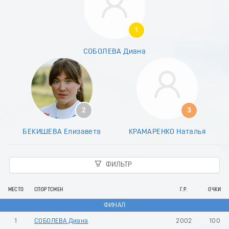
8
9
0
1
1
2
СОБОЛЕВА Диана
3
4
5
6
7
8
2
3
9
0
БЕКИШЕВА Елизавета
КРАМАРЕНКО Наталья
1
2
3
ФИЛЬТР
4
5
6
МЕСТО
СПОРТСМЕН
Г.Р.
ОЧКИ
7
ФИНАЛ
8
9
1
СОБОЛЕВА Диана
2002
100