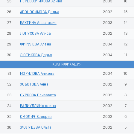
25
ПЕРЕВОЗЧИКОВА Арина
2003
16
26
АБОНОСИМОВА Дарья
2002
15
27
БАХТИНА Анастасия
2003
14
28
ЛОПУХОВА Алиса
2002
13
29
ФИРУЛЕВА Алена
2004
12
30
ЛЮТИКОВА Дарья
2004
11
КВАЛИФИКАЦИЯ
31
МОРИЛОВА Анжела
2004
10
32
ХОБОТОВА Анна
2002
9
33
СУРКОВА Елизавета
2002
8
34
ВАЛИУЛЛИНА Алина
2002
7
35
СМОЛИЧ Валерия
2002
6
36
ЖОЛУДЕВА Ольга
2002
5