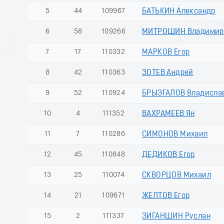
5
44
109967
БАТЬКИН Александр
6
58
109266
МИТРОШИН Владимир
7
17
110332
МАРКОВ Егор
8
42
110363
ЗОТЕВ Андрей
9
52
110924
БРЫЗГАЛОВ Владисла
10
4
111352
ВАХРАМЕЕВ Ян
11
7
110286
СИМОНОВ Михаил
12
45
110848
ДЕДИКОВ Егор
13
25
110074
СКВОРЦОВ Михаил
14
21
109671
ЖЕЛТОВ Егор
15
2
111337
ЗИГАНШИН Руслан