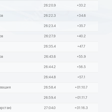
26:20.9
+33.2
ра
26:22.3
+34.6
26:23.4
+35.7
ра
26:27.9
+40.2
26:35.4
+47.7
ра
26:43.6
+55.9
26:44.2
+56.5
26:44.8
+57.1
увашия
26:58.4
+01:10.7
26:59.4
+01:11.7
арстан)
27:04.0
+01:16.3