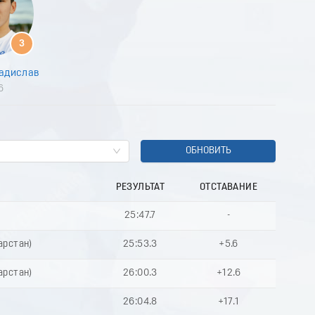
8
9
0
3
1
2
адислав
3
6
4
5
6
7
8
ОБНОВИТЬ
9
0
РЕЗУЛЬТАТ
ОТСТАВАНИЕ
1
2
25:47.7
-
3
4
арстан)
25:53.3
+5.6
5
6
арстан)
26:00.3
+12.6
7
8
26:04.8
+17.1
9