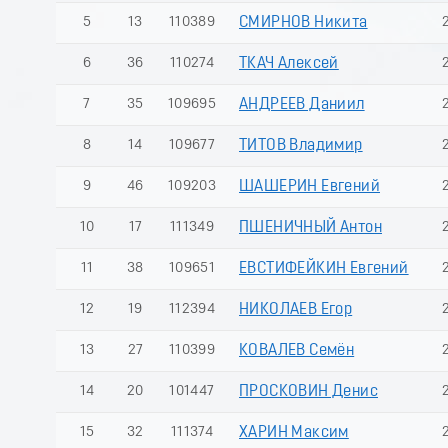
5
13
110389
СМИРНОВ Никита
6
36
110274
ТКАЧ Алексей
7
35
109695
АНДРЕЕВ Даниил
8
14
109677
ТИТОВ Владимир
9
46
109203
ШАШЕРИН Евгений
10
17
111349
ПШЕНИЧНЫЙ Антон
11
38
109651
ЕВСТИФЕЙКИН Евгений
12
19
112394
НИКОЛАЕВ Егор
13
27
110399
КОВАЛЕВ Семён
14
20
101447
ПРОСКОВИН Денис
15
32
111374
ХАРИН Максим