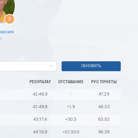
9
0
1
3
2
3
Максим
4
5
5
6
7
8
9
ОБНОВИТЬ
0
1
РЕЗУЛЬТАТ
ОТСТАВАНИЕ
РУС ПУНКТЫ
2
3
42:46.9
-
47.29
4
5
42:48.8
+1.9
48.33
6
7
43:17.4
+30.5
63.92
8
9
44:16.9
+01:30.0
96.38