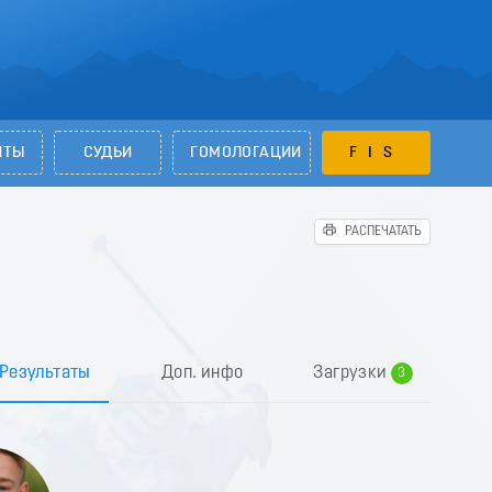
НТЫ
СУДЬИ
ГОМОЛОГАЦИИ
FIS
РАСПЕЧАТАТЬ
0
1
2
Результаты
Доп. инфо
Загрузки
3
4
5
6
7
8