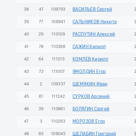
38
47
109793
ВАСИЛЬЕВ Сергей
39
77
108941
САЛЬНИКОВ Никита
40
29
110109
РАСПУТИН Алексей
41
78
110388
САЖИН Кирилл
42
64
111215
КОМЛЕВ Кирилл
43
73
111007
ЯМОЛДИН Егор
44
2
109337
ШЕМЯКИН Иван
45
61
111242
СУРКОВ Арсений
46
39
110861
БОЛЯГИН Сергей
47
3
110283
МОРОЗОВ Егор
48
83
109045
ШЕЛАБИН Григорий