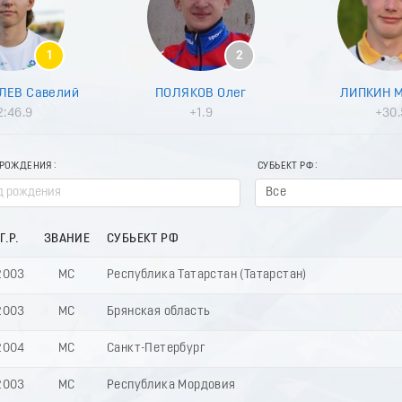
1
2
ЛЕВ Савелий
ПОЛЯКОВ Олег
ЛИПКИН 
2:46.9
+1.9
+30.
 РОЖДЕНИЯ
СУБЬЕКТ РФ
Все
Г.Р.
ЗВАНИЕ
СУБЬЕКТ РФ
2003
МС
Республика Татарстан (Татарстан)
2003
МС
Брянская область
2004
МС
Санкт-Петербург
2003
МС
Республика Мордовия