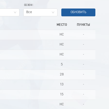
СЕЗОН
Все
ОБНОВИТЬ
МЕСТО
ПУНКТЫ
НС
-
НС
-
НС
-
5
-
28
-
13
-
15
-
НС
-