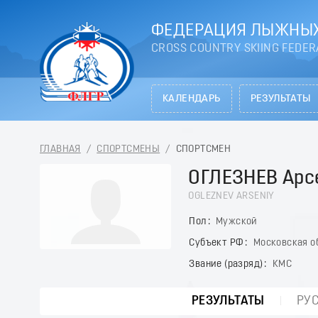
ФЕДЕРАЦИЯ ЛЫЖНЫХ
CROSS COUNTRY SKIING FEDER
КАЛЕНДАРЬ
РЕЗУЛЬТАТЫ
ГЛАВНАЯ
/
СПОРТСМЕНЫ
/
СПОРТСМЕН
ОГЛЕЗНЕВ Арс
OGLEZNEV ARSENIY
Пол
Мужской
Субъект РФ
Московская о
Звание (разряд)
КМС
РЕЗУЛЬТАТЫ
РУ