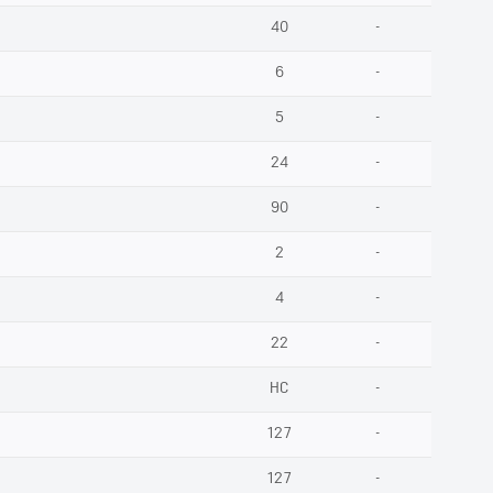
40
-
6
-
5
-
24
-
90
-
2
-
4
-
22
-
НС
-
127
-
127
-