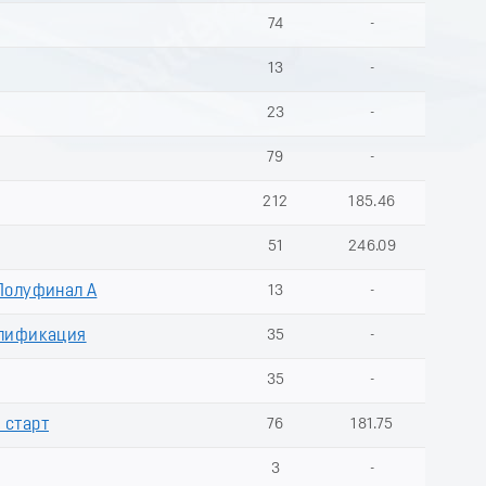
74
-
13
-
23
-
79
-
212
185.46
51
246.09
Полуфинал А
13
-
алификация
35
-
35
-
 старт
76
181.75
3
-