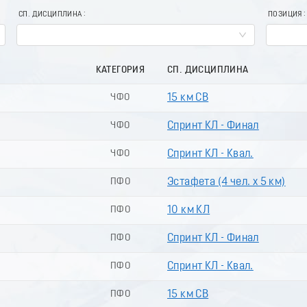
СП. ДИСЦИПЛИНА
ПОЗИЦИЯ
КАТЕГОРИЯ
СП. ДИСЦИПЛИНА
ЧФО
15 км СВ
ЧФО
Спринт КЛ - Финал
ЧФО
Спринт КЛ - Квал.
ПФО
Эстафета (4 чел. х 5 км)
ПФО
10 км КЛ
ПФО
Спринт КЛ - Финал
ПФО
Спринт КЛ - Квал.
ПФО
15 км СВ