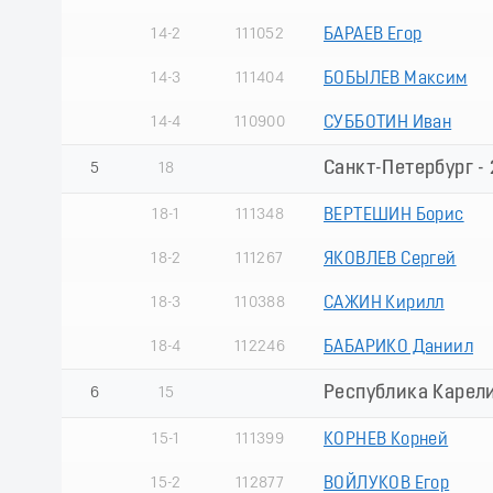
14-2
111052
БАРАЕВ Егор
14-3
111404
БОБЫЛЕВ Максим
14-4
110900
СУББОТИН Иван
Санкт-Петербург - 
5
18
18-1
111348
ВЕРТЕШИН Борис
18-2
111267
ЯКОВЛЕВ Сергей
18-3
110388
САЖИН Кирилл
18-4
112246
БАБАРИКО Даниил
Республика Карел
6
15
15-1
111399
КОРНЕВ Корней
15-2
112877
ВОЙЛУКОВ Егор