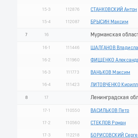
15-3
112876
СТАНКОВСКИЙ Антон
15-4
112087
БРЫСИН Максим
Мурманская облас
7
16
16-1
111446
ШАЛГАНОВ Владисл
16-2
111960
ФИЩЕНКО Александ
16-3
111773
ВАНЬКОВ Максим
16-4
111423
ЛИТОВЧЕНКО Кирилл
Ленинградская об
8
17
17-1
110550
ВАСИЛЬКОВ Петр
17-2
110560
СТЕКЛОВ Роман
17-3
112218
БОРИСОВСКИЙ Серге