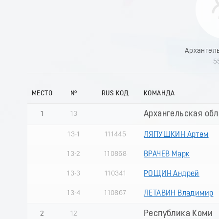
Архангел
5
МЕСТО
№
RUS КОД
КОМАНДА
Архангельская обл
1
13
13-1
111445
ЛЯПУШКИН Артем
13-2
110868
ВРАЧЕВ Марк
13-3
110341
РОЩИН Андрей
13-4
110867
ЛЕТАВИН Владимир
Республика Коми
2
12