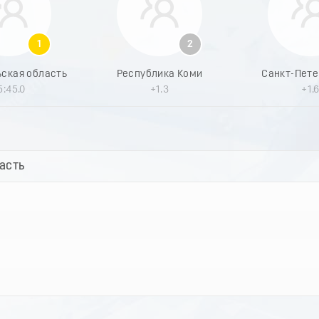
1
2
ьская область
Республика Коми
Санкт-Петер
5:45.0
+1.3
+1.
асть