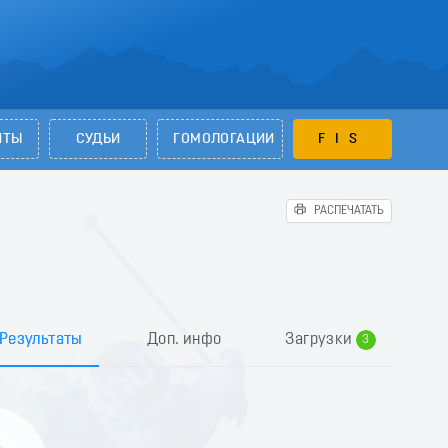
НТЫ
СУДЬИ
ГОМОЛОГАЦИИ
FIS
РАСПЕЧАТАТЬ
0
1
2
Результаты
Доп. инфо
Загрузки
3
4
5
6
7
8