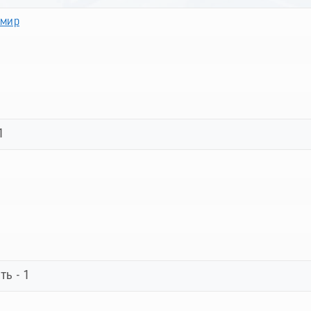
имир
1
ь - 1