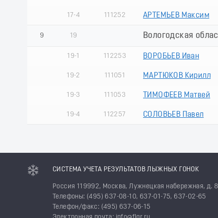
17-4
111252
АРТЕМЬЕВ Максим
Вологодская облас
9
19
19-1
112253
ВОРОБЬЕВ Иван
19-2
111051
МАРТЮКОВ Кирилл
19-3
111053
ТИМОФЕЕВ Матвей
19-4
112257
СОЛОВЬЕВ Павел
СИСТЕМА УЧЕТА РЕЗУЛЬТАТОВ ЛЫЖНЫХ ГОНОК
Россия 119992, Москва, Лужнецкая набережная, д. 
Телефоны: (495) 637-08-10, 637-01-75, 637-02-65
Телефон/факс: (495) 637-06-15
Электронная почта: info@flgr.ru