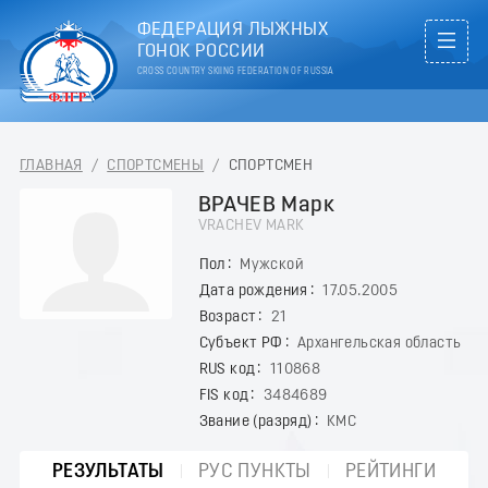
ФЕДЕРАЦИЯ ЛЫЖНЫХ
ГОНОК РОССИИ
CROSS COUNTRY SKIING FEDERATION OF RUSSIA
ГЛАВНАЯ
/
СПОРТСМЕНЫ
/
СПОРТСМЕН
ВРАЧЕВ Марк
VRACHEV MARK
Пол
Мужской
Дата рождения
17.05.2005
Возраст
21
Субъект РФ
Архангельская область
RUS код
110868
FIS код
3484689
Звание (разряд)
КМС
РЕЗУЛЬТАТЫ
РУС ПУНКТЫ
РЕЙТИНГИ