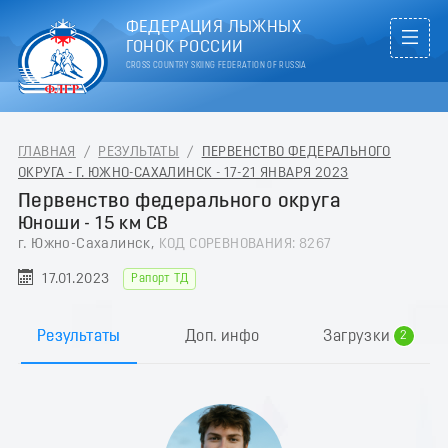
ФЕДЕРАЦИЯ ЛЫЖНЫХ
ГОНОК РОССИИ
CROSS COUNTRY SKIING FEDERATION OF RUSSIA
ГЛАВНАЯ
/
РЕЗУЛЬТАТЫ
/
ПЕРВЕНСТВО ФЕДЕРАЛЬНОГО
ОКРУГА - Г. ЮЖНО-САХАЛИНСК - 17-21 ЯНВАРЯ 2023
Первенство федерального округа
Юноши - 15 км СВ
г. Южно-Сахалинск,
КОД СОРЕВНОВАНИЯ: 8267
17.01.2023
Рапорт ТД
0
1
Результаты
Доп. инфо
Загрузки
2
3
4
5
6
7