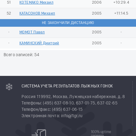
51
КОТЕМАКО Михаил
2006
+10:29.4
52
КАТАСОНОВ Михаил
2005
+11:14.5
НЕ ЗАКОНЧИЛИ ДИСТАНЦИЮ
-
МОМОТ Павел
2005
-
-
КАМИНСКИЙ Дмитрий
2005
-
Всего записей: 54
СИСТЕМА УЧЕТА РЕЗУЛЬТАТОВ ЛЫЖНЫХ ГОНОК
Россия 119992, Москва, Лужнецкая набережная, д. 8
Телефоны: (495) 637-08-10, 637-01-75, 637-02-65
Телефон/факс: (495) 637-06-15
Электронная почта: info@flgr.ru