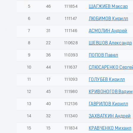
5
46
111854
ШАГЖИЕВ Максар
6
41
111147
ЛЮБИМОВ Кирилл
7
31
111146
АСМОЛИН Андрей
8
22
110628
ШЕВЦОВ Александр
9
36
110393
ПОПОВ Павел
10
44
111637
СЛЮСАРЕНКО Серге
11
17
111093
ГОЛУБЕВ Кирилл
12
45
111980
КРИВОНОГОВ Вадим
13
40
112136
ГАВРИЛОВ Кирилл
14
32
111340
ЗАХВАТКИН Андрей
15
15
111834
КРАВЧЕНКО Михаил