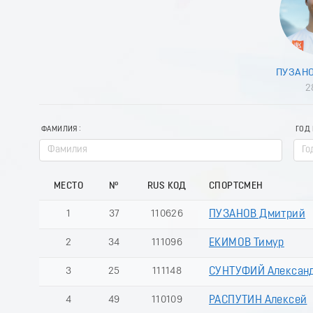
ПУЗАНО
2
ФАМИЛИЯ
ГОД
МЕСТО
№
RUS КОД
СПОРТСМЕН
1
37
110626
ПУЗАНОВ Дмитрий
2
34
111096
ЕКИМОВ Тимур
3
25
111148
СУНТУФИЙ Алексан
4
49
110109
РАСПУТИН Алексей