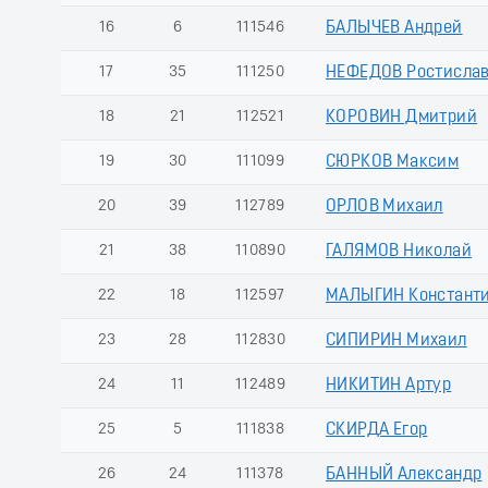
16
6
111546
БАЛЫЧЕВ Андрей
17
35
111250
НЕФЕДОВ Ростисла
18
21
112521
КОРОВИН Дмитрий
19
30
111099
СЮРКОВ Максим
20
39
112789
ОРЛОВ Михаил
21
38
110890
ГАЛЯМОВ Николай
22
18
112597
МАЛЫГИН Констант
23
28
112830
СИПИРИН Михаил
24
11
112489
НИКИТИН Артур
25
5
111838
СКИРДА Егор
26
24
111378
БАННЫЙ Александр