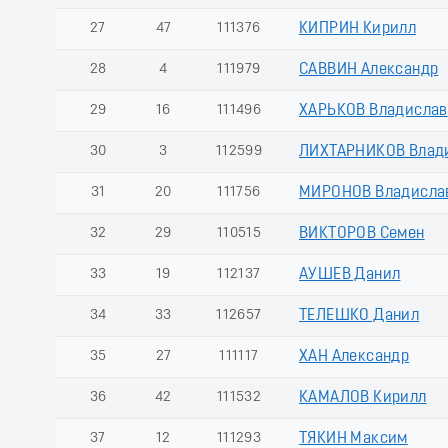
27
47
111376
КИПРИН Кирилл
28
4
111979
САВВИН Александр
29
16
111496
ХАРЬКОВ Владислав
30
3
112599
ЛИХТАРНИКОВ Влад
31
20
111756
МИРОНОВ Владисла
32
29
110515
ВИКТОРОВ Семен
33
19
112137
АУШЕВ Данил
34
33
112657
ТЕЛЕШКО Данил
35
27
111117
ХАН Александр
36
42
111532
КАМАЛОВ Кирилл
37
12
111293
ТЯКИН Максим