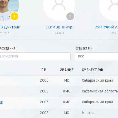
1
2
В Дмитрий
ЕКИМОВ Тимур
СУНТУФИЙ А
8:06.7
+44.0
+52.
 РОЖДЕНИЯ
СУБЬЕКТ РФ
Все
Г.Р.
ЗВАНИЕ
СУБЬЕКТ РФ
2005
МС
Хабаровский край
2005
КМС
Сахалинская област
др
2006
КМС
Хабаровский край
2005
МС
Москва