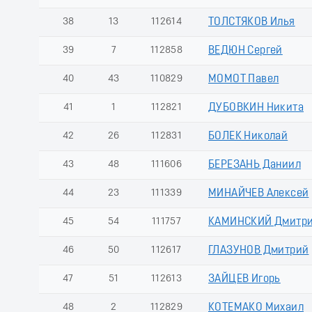
38
13
112614
ТОЛСТЯКОВ Илья
39
7
112858
ВЕДЮН Сергей
40
43
110829
МОМОТ Павел
41
1
112821
ДУБОВКИН Никита
42
26
112831
БОЛЕК Николай
43
48
111606
БЕРЕЗАНЬ Даниил
44
23
111339
МИНАЙЧЕВ Алексей
45
54
111757
КАМИНСКИЙ Дмитр
46
50
112617
ГЛАЗУНОВ Дмитрий
47
51
112613
ЗАЙЦЕВ Игорь
48
2
112829
КОТЕМАКО Михаил