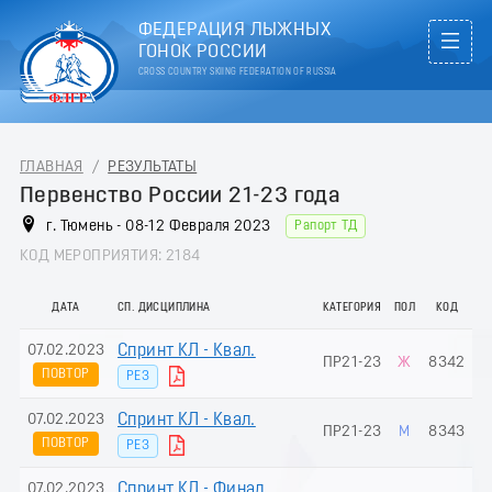
ФЕДЕРАЦИЯ ЛЫЖНЫХ
ГОНОК РОССИИ
CROSS COUNTRY SKIING FEDERATION OF RUSSIA
ГЛАВНАЯ
/
РЕЗУЛЬТАТЫ
Первенство России 21-23 года
г. Тюмень - 08-12 Февраля 2023
Рапорт ТД
КОД МЕРОПРИЯТИЯ: 2184
ДАТА
СП. ДИСЦИПЛИНА
КАТЕГОРИЯ
ПОЛ
КОД
07.02.2023
Спринт КЛ - Квал.
ПР21-23
Ж
8342
ПОВТОР
РЕЗ
07.02.2023
Спринт КЛ - Квал.
ПР21-23
М
8343
ПОВТОР
РЕЗ
07.02.2023
Спринт КЛ - Финал