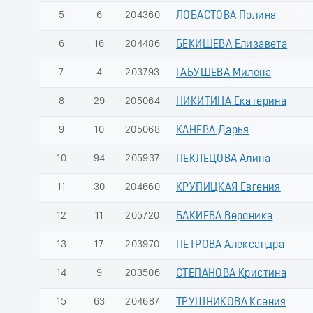
5
6
204360
ЛОБАСТОВА Полина
6
16
204486
БЕКИШЕВА Елизавета
7
4
203793
ГАБУШЕВА Милена
8
29
205064
НИКИТИНА Екатерина
9
10
205068
КАНЕВА Дарья
10
94
205937
ПЕКЛЕЦОВА Алина
11
30
204660
КРУПИЦКАЯ Евгения
12
11
205720
БАКИЕВА Вероника
13
17
203970
ПЕТРОВА Александра
14
9
203506
СТЕПАНОВА Кристина
15
63
204687
ТРУШНИКОВА Ксения