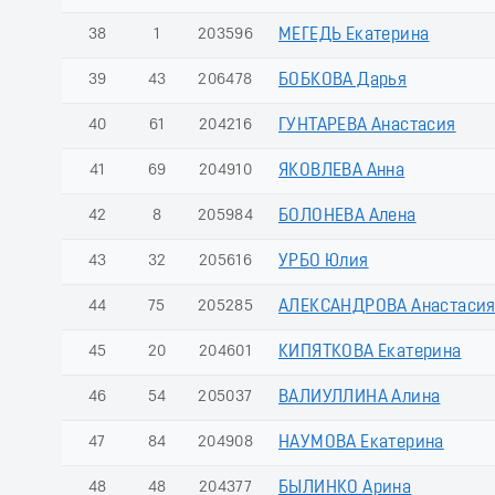
38
1
203596
МЕГЕДЬ Екатерина
39
43
206478
БОБКОВА Дарья
40
61
204216
ГУНТАРЕВА Анастасия
41
69
204910
ЯКОВЛЕВА Анна
42
8
205984
БОЛОНЕВА Алена
43
32
205616
УРБО Юлия
44
75
205285
АЛЕКСАНДРОВА Анастаси
45
20
204601
КИПЯТКОВА Екатерина
46
54
205037
ВАЛИУЛЛИНА Алина
47
84
204908
НАУМОВА Екатерина
48
48
204377
БЫЛИНКО Арина