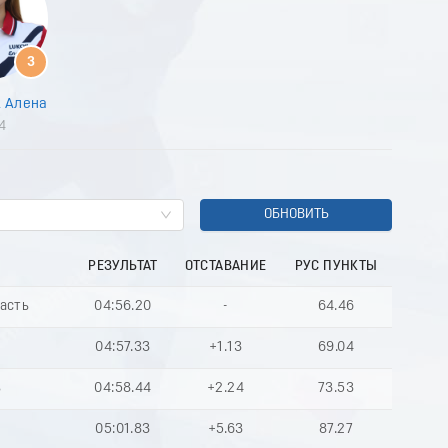
8
9
0
3
1
2
 Алена
3
4
4
5
6
7
8
ОБНОВИТЬ
9
0
РЕЗУЛЬТАТ
ОТСТАВАНИЕ
РУС ПУНКТЫ
1
2
ласть
04:56.20
-
64.46
3
4
04:57.33
+1.13
69.04
5
6
ь
04:58.44
+2.24
73.53
7
8
05:01.83
+5.63
87.27
9