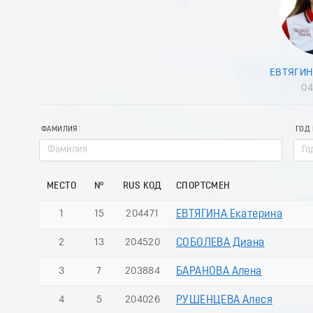
ЕВТЯГИН
04
ФАМИЛИЯ
ГОД
МЕСТО
№
RUS КОД
СПОРТСМЕН
1
15
204471
ЕВТЯГИНА Екатерина
2
13
204520
СОБОЛЕВА Диана
3
7
203884
БАРАНОВА Алена
4
5
204026
РУШЕНЦЕВА Алеся