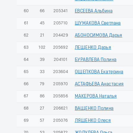
60
66
205341
ЕВСЕЕВА Альбина
61
45
205710
ШУМАКОВА Светлана
62
21
204429
АБОНОСИМОВА Дарья
63
102
205692
ЛЕЩЕНКО Дарья
64
39
204101
БУРАВЛЕВА Полина
65
33
203604
ОЩЕПКОВА Екатерина
66
79
205970
АСТАФЬЕВА Анастасия
67
86
205856
МАКЕРОВА Наталья
68
27
206621
ВАЩЕНКО Полина
69
57
205076
ЛЯШЕНКО Олеся
70
53
205872