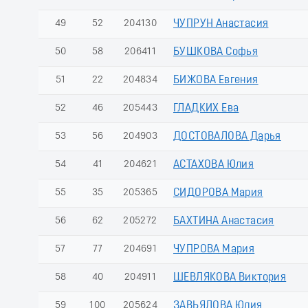
49
52
204130
ЧУПРУН Анастасия
50
58
206411
БУШКОВА Софья
51
22
204834
БИЖОВА Евгения
52
46
205443
ГЛАДКИХ Ева
53
56
204903
ДОСТОВАЛОВА Дарья
54
41
204621
АСТАХОВА Юлия
55
35
205365
СИДОРОВА Мария
56
62
205272
БАХТИНА Анастасия
57
77
204691
ЧУПРОВА Мария
58
40
204911
ШЕВЛЯКОВА Виктория
59
100
205624
ЗАВЬЯЛОВА Юлия