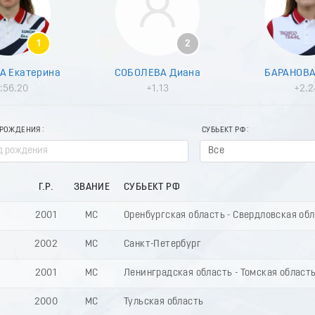
1
2
А Екатерина
СОБОЛЕВА Диана
БАРАНОВА
:56.20
+1.13
+2.2
 РОЖДЕНИЯ
СУБЬЕКТ РФ
Все
Г.Р.
ЗВАНИЕ
СУБЬЕКТ РФ
2001
МС
Оренбургская область - Свердловская об
2002
МС
Санкт-Петербург
2001
МС
Ленинградская область - Томская област
2000
МС
Тульская область