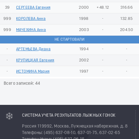
39
СЕРГЕЕВА Евгения
2000
+48.12
316.66
999
КОРОЛЕВА Анна
1998
-
132.85
999
МАЧЕХИНА Анна
2003
-
204.50
НЕ СТАРТОВАЛИ
-
АРТЕМЬЕВА Диана
1994
-
-
-
КРУПИЦКАЯ Евгения
2002
-
-
-
ИСТОМИНА Мария
1997
-
-
Всего записей: 44
СИСТЕМА УЧЕТА РЕЗУЛЬТАТОВ ЛЫЖНЫХ ГОНОК
Россия 119992, Москва, Лужнецкая набережная, д. 8
Телефоны: (495) 637-08-10, 637-01-75, 637-02-65