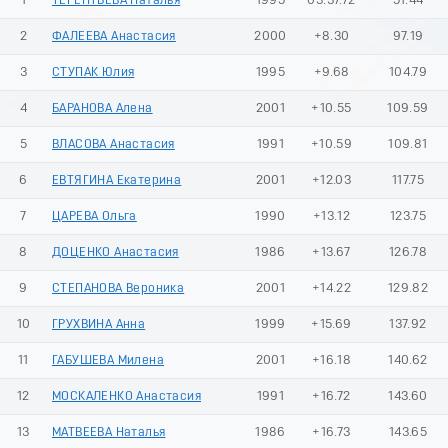
1
ТЕРЕНТЬЕВА Наталья
1995
03:37.72
51.44
2
ФАЛЕЕВА Анастасия
2000
+8.30
97.19
3
СТУПАК Юлия
1995
+9.68
104.79
4
БАРАНОВА Алена
2001
+10.55
109.59
5
ВЛАСОВА Анастасия
1991
+10.59
109.81
6
ЕВТЯГИНА Екатерина
2001
+12.03
117.75
7
ЦАРЕВА Ольга
1990
+13.12
123.75
8
ДОЦЕНКО Анастасия
1986
+13.67
126.78
9
СТЕПАНОВА Вероника
2001
+14.22
129.82
10
ГРУХВИНА Анна
1999
+15.69
137.92
11
ГАБУШЕВА Милена
2001
+16.18
140.62
12
МОСКАЛЕНКО Анастасия
1991
+16.72
143.60
13
МАТВЕЕВА Наталья
1986
+16.73
143.65