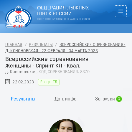
ФЕДЕРАЦИЯ ЛЫЖНЫХ
ГОНОК РОССИИ
CROSS COUNTRY SKIING FEDERATION OF RUSSIA
ГЛАВНАЯ
/
РЕЗУЛЬТАТЫ
/
ВСЕРОССИЙСКИЕ СОРЕВНОВАНИЯ -
Д. КОНОНОВСКАЯ - 22 ФЕВРАЛЯ - 04 МАРТА 2023
Всероссийские соревнования
Женщины - Спринт КЛ - Квал.
д. Кононовская,
КОД СОРЕВНОВАНИЯ: 8370
0
22.02.2023
Рапорт ТД
1
2
Результаты
Доп. инфо
Загрузки
3
4
5
6
7
8