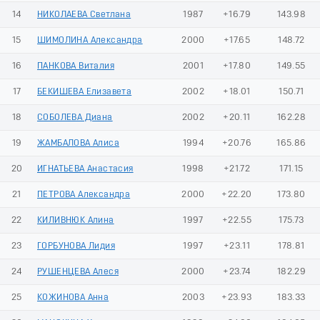
14
НИКОЛАЕВА Светлана
1987
+16.79
143.98
15
ШИМОЛИНА Александра
2000
+17.65
148.72
16
ПАНКОВА Виталия
2001
+17.80
149.55
17
БЕКИШЕВА Елизавета
2002
+18.01
150.71
18
СОБОЛЕВА Диана
2002
+20.11
162.28
19
ЖАМБАЛОВА Алиса
1994
+20.76
165.86
20
ИГНАТЬЕВА Анастасия
1998
+21.72
171.15
21
ПЕТРОВА Александра
2000
+22.20
173.80
22
КИЛИВНЮК Алина
1997
+22.55
175.73
23
ГОРБУНОВА Лидия
1997
+23.11
178.81
24
РУШЕНЦЕВА Алеся
2000
+23.74
182.29
25
КОЖИНОВА Анна
2003
+23.93
183.33