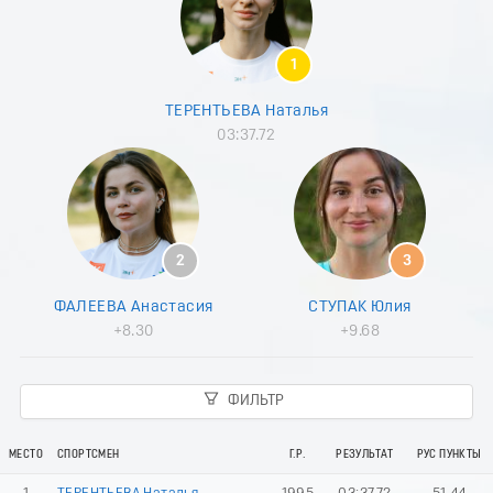
9
0
1
1
2
3
ТЕРЕНТЬЕВА Наталья
4
03:37.72
5
6
7
8
9
0
2
3
1
2
ФАЛЕЕВА Анастасия
СТУПАК Юлия
3
+8.30
+9.68
4
5
6
ФИЛЬТР
7
8
9
МЕСТО
СПОРТСМЕН
Г.Р.
РЕЗУЛЬТАТ
РУС ПУНКТЫ