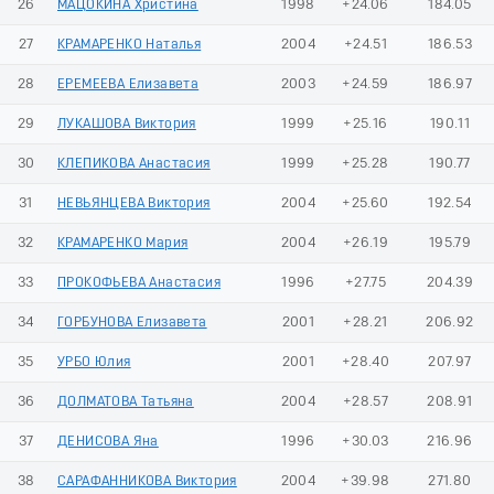
26
МАЦОКИНА Христина
1998
+24.06
184.05
27
КРАМАРЕНКО Наталья
2004
+24.51
186.53
28
ЕРЕМЕЕВА Елизавета
2003
+24.59
186.97
29
ЛУКАШОВА Виктория
1999
+25.16
190.11
30
КЛЕПИКОВА Анастасия
1999
+25.28
190.77
31
НЕВЬЯНЦЕВА Виктория
2004
+25.60
192.54
32
КРАМАРЕНКО Мария
2004
+26.19
195.79
33
ПРОКОФЬЕВА Анастасия
1996
+27.75
204.39
34
ГОРБУНОВА Елизавета
2001
+28.21
206.92
35
УРБО Юлия
2001
+28.40
207.97
36
ДОЛМАТОВА Татьяна
2004
+28.57
208.91
37
ДЕНИСОВА Яна
1996
+30.03
216.96
38
САРАФАННИКОВА Виктория
2004
+39.98
271.80