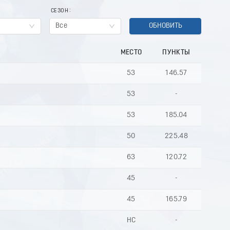
СЕЗОН
Все
ОБНОВИТЬ
МЕСТО
ПУНКТЫ
53
146.57
53
-
53
185.04
50
225.48
63
120.72
45
-
45
165.79
НС
-