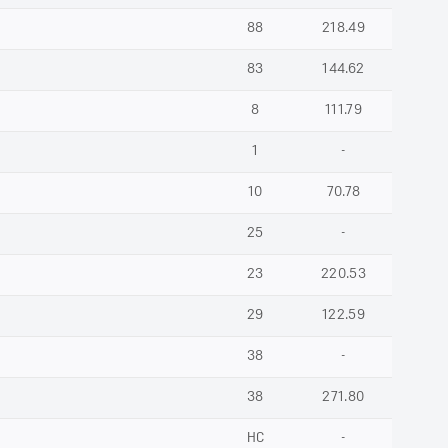
88
218.49
83
144.62
8
111.79
1
-
10
70.78
25
-
23
220.53
29
122.59
38
-
38
271.80
НС
-