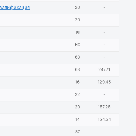
Квалификация
20
-
20
-
НФ
-
НС
-
63
-
63
247.71
16
129.45
22
-
20
157.25
14
154.54
87
-