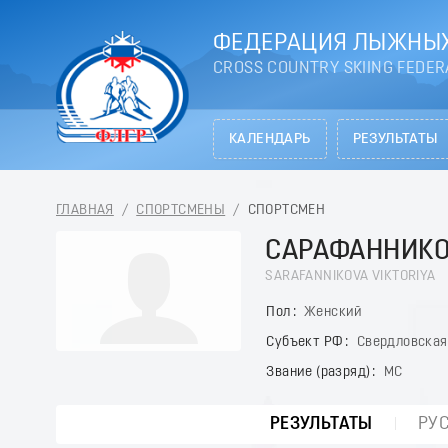
ФЕДЕРАЦИЯ ЛЫЖНЫХ
CROSS COUNTRY SKIING FEDER
КАЛЕНДАРЬ
РЕЗУЛЬТАТЫ
ГЛАВНАЯ
/
СПОРТСМЕНЫ
/
СПОРТСМЕН
САРАФАННИКО
SARAFANNIKOVA VIKTORIYA
Пол
Женский
Субъект РФ
Свердловская
Звание (разряд)
МС
РЕЗУЛЬТАТЫ
РУ