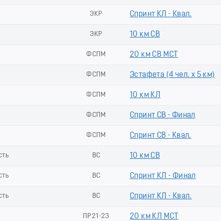
ЭКР
Спринт КЛ - Квал.
ЭКР
10 км СВ
ФСПМ
20 км СВ МСТ
ФСПМ
Эстафета (4 чел. х 5 км)
ФСПМ
10 км КЛ
ФСПМ
Спринт СВ - Финал
ФСПМ
Спринт СВ - Квал.
сть
ВС
10 км СВ
сть
ВС
Спринт КЛ - Финал
сть
ВС
Спринт КЛ - Квал.
ПР21-23
20 км КЛ МСТ