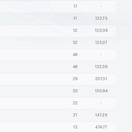
17
-
11
122.73
12
120.39
52
125.07
48
-
48
132.50
29
207.51
33
150.94
22
-
21
147.29
13
474.77