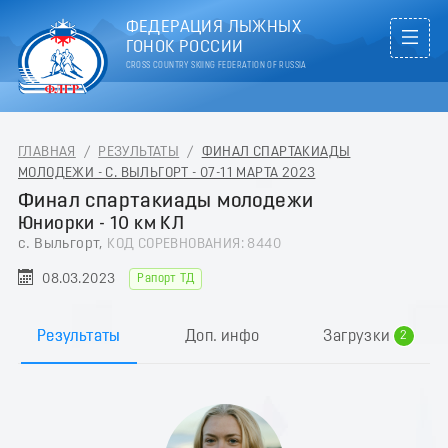
ФЕДЕРАЦИЯ ЛЫЖНЫХ
ГОНОК РОССИИ
CROSS COUNTRY SKIING FEDERATION OF RUSSIA
ГЛАВНАЯ
/
РЕЗУЛЬТАТЫ
/
ФИНАЛ СПАРТАКИАДЫ
МОЛОДЕЖИ - С. ВЫЛЬГОРТ - 07-11 МАРТА 2023
Финал спартакиады молодежи
Юниорки - 10 км КЛ
с. Выльгорт,
КОД СОРЕВНОВАНИЯ: 8440
08.03.2023
Рапорт ТД
0
1
Результаты
Доп. инфо
Загрузки
2
3
4
5
6
7