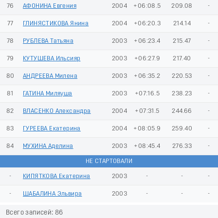
76
АФОНИНА Евгения
2004
+06:08.5
209.08
-
77
ГЛИНЯСТИКОВА Янина
2004
+06:20.3
214.14
-
78
РУБЛЕВА Татьяна
2003
+06:23.4
215.47
-
79
КУТУШЕВА Ильсияр
2003
+06:27.9
217.40
-
80
АНДРЕЕВА Милена
2003
+06:35.2
220.53
-
81
ГАТИНА Миляуша
2003
+07:16.5
238.23
-
82
ВЛАСЕНКО Александра
2004
+07:31.5
244.66
-
83
ГУРЕЕВА Екатерина
2004
+08:05.9
259.40
-
84
МУХИНА Аделина
2003
+08:45.4
276.33
-
НЕ СТАРТОВАЛИ
-
КИПЯТКОВА Екатерина
2003
-
-
-
-
ШАБАЛИНА Эльвира
2003
-
-
-
Всего записей: 86