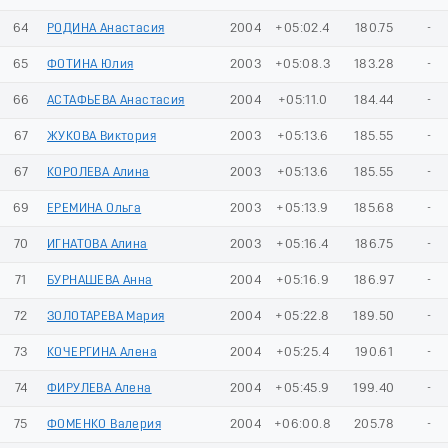
64
РОДИНА Анастасия
2004
+05:02.4
180.75
-
65
ФОТИНА Юлия
2003
+05:08.3
183.28
-
66
АСТАФЬЕВА Анастасия
2004
+05:11.0
184.44
-
67
ЖУКОВА Виктория
2003
+05:13.6
185.55
-
67
КОРОЛЕВА Алина
2003
+05:13.6
185.55
-
69
ЕРЕМИНА Ольга
2003
+05:13.9
185.68
-
70
ИГНАТОВА Алина
2003
+05:16.4
186.75
-
71
БУРНАШЕВА Анна
2004
+05:16.9
186.97
-
72
ЗОЛОТАРЕВА Мария
2004
+05:22.8
189.50
-
73
КОЧЕРГИНА Алена
2004
+05:25.4
190.61
-
74
ФИРУЛЕВА Алена
2004
+05:45.9
199.40
-
75
ФОМЕНКО Валерия
2004
+06:00.8
205.78
-