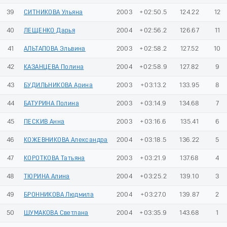
39
СИТНИКОВА Ульяна
2003
+02:50.5
124.22
12
40
ЛЕЩЕНКО Дарья
2004
+02:56.2
126.67
11
41
АЛЬТАПОВА Эльвина
2003
+02:58.2
127.52
10
42
КАЗАНЦЕВА Полина
2004
+02:58.9
127.82
9
43
БУДИЛЬНИКОВА Арина
2003
+03:13.2
133.95
8
44
БАТУРИНА Полина
2003
+03:14.9
134.68
7
45
ПЕСКИВ Анна
2003
+03:16.6
135.41
6
46
КОЖЕВНИКОВА Александра
2004
+03:18.5
136.22
5
47
КОРОТКОВА Татьяна
2003
+03:21.9
137.68
4
48
ТЮРИНА Алина
2004
+03:25.2
139.10
3
49
БРОННИКОВА Людмила
2004
+03:27.0
139.87
2
50
ШУМАКОВА Светлана
2004
+03:35.9
143.68
1