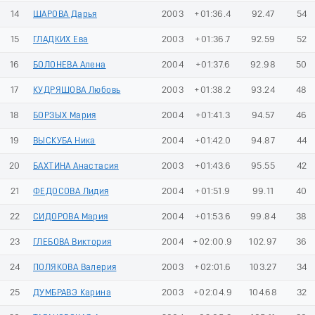
14
ШАРОВА Дарья
2003
+01:36.4
92.47
54
15
ГЛАДКИХ Ева
2003
+01:36.7
92.59
52
16
БОЛОНЕВА Алена
2004
+01:37.6
92.98
50
17
КУДРЯШОВА Любовь
2003
+01:38.2
93.24
48
18
БОРЗЫХ Мария
2004
+01:41.3
94.57
46
19
ВЫСКУБА Ника
2004
+01:42.0
94.87
44
20
БАХТИНА Анастасия
2003
+01:43.6
95.55
42
21
ФЕДОСОВА Лидия
2004
+01:51.9
99.11
40
22
СИДОРОВА Мария
2004
+01:53.6
99.84
38
23
ГЛЕБОВА Виктория
2004
+02:00.9
102.97
36
24
ПОЛЯКОВА Валерия
2003
+02:01.6
103.27
34
25
ДУМБРАВЭ Карина
2003
+02:04.9
104.68
32