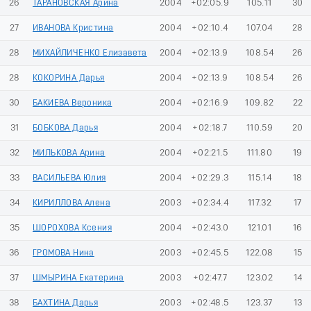
26
ТАРАНОВСКАЯ Арина
2004
+02:05.9
105.11
30
27
ИВАНОВА Кристина
2004
+02:10.4
107.04
28
28
МИХАЙЛИЧЕНКО Елизавета
2004
+02:13.9
108.54
26
28
КОКОРИНА Дарья
2004
+02:13.9
108.54
26
30
БАКИЕВА Вероника
2004
+02:16.9
109.82
22
31
БОБКОВА Дарья
2004
+02:18.7
110.59
20
32
МИЛЬКОВА Арина
2004
+02:21.5
111.80
19
33
ВАСИЛЬЕВА Юлия
2004
+02:29.3
115.14
18
34
КИРИЛЛОВА Алена
2003
+02:34.4
117.32
17
35
ШОРОХОВА Ксения
2004
+02:43.0
121.01
16
36
ГРОМОВА Нина
2003
+02:45.5
122.08
15
37
ШМЫРИНА Екатерина
2003
+02:47.7
123.02
14
38
БАХТИНА Дарья
2003
+02:48.5
123.37
13