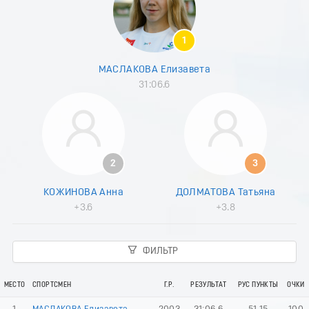
8
9
0
1
1
2
МАСЛАКОВА Елизавета
3
31:06.6
4
5
6
7
8
9
2
3
0
1
КОЖИНОВА Анна
ДОЛМАТОВА Татьяна
2
+3.6
+3.8
3
4
5
ФИЛЬТР
6
7
8
МЕСТО
СПОРТСМЕН
Г.Р.
РЕЗУЛЬТАТ
РУС ПУНКТЫ
ОЧКИ
9