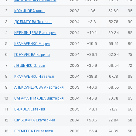
1
МАСЛАКОВА Елизавета
2003
31:06.6
51.15
100
2
КОЖИНОВА Анна
2003
+3.6
52.69
95
3
ДОЛМАТОВА Татьяна
2004
+3.8
52.78
90
4
НЕВЬЯНЦЕВА Виктория
2004
+19.1
59.34
85
5
КРАМАРЕНКО Мария
2004
+19.5
59.51
80
6
ГОНЧАРОВА Карина
2004
+26.1
62.34
75
7
ЛЯШЕНКО Олеся
2003
+35.9
66.54
72
8
КРАМАРЕНКО Наталья
2004
+38.8
67.78
69
9
АЛЕКСАНДРОВА Анастасия
2003
+40.6
68.55
66
10
САРАФАННИКОВА Виктория
2004
+45.8
70.78
63
11
БИЖОВА Евгения
2003
+48.1
71.77
60
12
ШИБЕКИНА Екатерина
2004
+50.6
72.84
58
13
ЕРЕМЕЕВА Елизавета
2003
+55.4
74.89
56