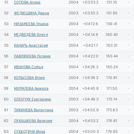
51
СОПОВА Алина
2004
+03:53.2
151.10
-
52
ФЕДЮШИНА Диана
2003
+03:55.2
151.95
-
53
НИЗАМЕЕВА Ульяна
2004
+04:12.6
159.41
-
54
МЕДВЕДЕВА Олеся
2004
+04:14.9
160.40
-
55
КАНАРЬ Анастасия
2004
+04:21.7
163.31
-
56
ПАВЛЮКОВА Полина
2004
+04:22.0
163.44
-
57
ИВАНОВА Софья
2004
+04:26.2
165.24
-
58
КОПЫСОВА Юлия
2004
+04:39.2
170.81
-
59
МОРИЛОВА Анжела
2004
+04:40.8
171.50
-
60
ОЛЕНЧУК Екатерина
2003
+04:49.3
175.14
-
61
ТИКИНЕВА Валентина
2003
+04:50.9
175.83
-
62
ЛУКАШКОВА Валерия
2004
+04:53.2
176.81
-
63
СУББОТИНА Инна
2004
+05:00.3
179.85
-