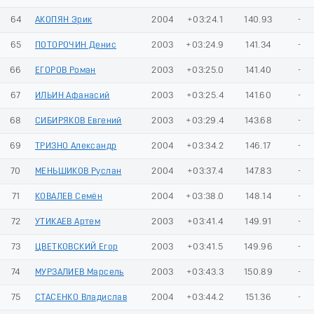
64
АКОПЯН Эрик
2004
+03:24.1
140.93
-
65
ПОТОРОЧИН Денис
2003
+03:24.9
141.34
-
66
ЕГОРОВ Роман
2003
+03:25.0
141.40
-
67
ИЛЬИН Афанасий
2003
+03:25.4
141.60
-
68
СИБИРЯКОВ Евгений
2003
+03:29.4
143.68
-
69
ТРИЗНО Александр
2004
+03:34.2
146.17
-
70
МЕНЬШИКОВ Руслан
2004
+03:37.4
147.83
-
71
КОВАЛЕВ Семён
2004
+03:38.0
148.14
-
72
УТИКАЕВ Артем
2003
+03:41.4
149.91
-
73
ЦВЕТКОВСКИЙ Егор
2003
+03:41.5
149.96
-
74
МУРЗАЛИЕВ Марсель
2003
+03:43.3
150.89
-
75
СТАСЕНКО Владислав
2004
+03:44.2
151.36
-