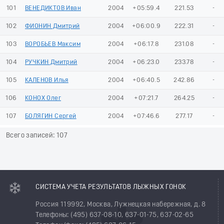
101
ВЕНЕДИКТОВ Иван
2004
+05:59.4
221.53
-
102
ФИОНИН Дмитрий
2004
+06:00.9
222.31
-
103
ВОРОБЬЕВ Максим
2004
+06:17.8
231.08
-
104
РУЧКИН Дмитрий
2004
+06:23.0
233.78
-
105
КАЛЕНОВ Илья
2004
+06:40.5
242.86
-
106
КОНОХ Олег
2004
+07:21.7
264.25
-
107
БОЛЯГИН Сергей
2004
+07:46.6
277.17
-
Всего записей: 107
СИСТЕМА УЧЕТА РЕЗУЛЬТАТОВ ЛЫЖНЫХ ГОНОК
Россия 119992, Москва, Лужнецкая набережная, д. 8
Телефоны: (495) 637-08-10, 637-01-75, 637-02-65