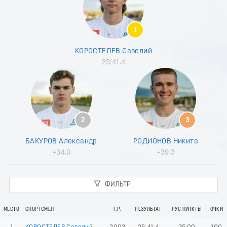
8
9
0
1
1
2
КОРОСТЕЛЕВ Савелий
3
25:41.4
4
5
6
7
8
9
2
3
0
1
БАКУРОВ Александр
РОДИОНОВ Никита
2
+34.0
+39.3
3
4
5
ФИЛЬТР
6
7
8
МЕСТО
СПОРТСМЕН
Г.Р.
РЕЗУЛЬТАТ
РУС ПУНКТЫ
ОЧКИ
9