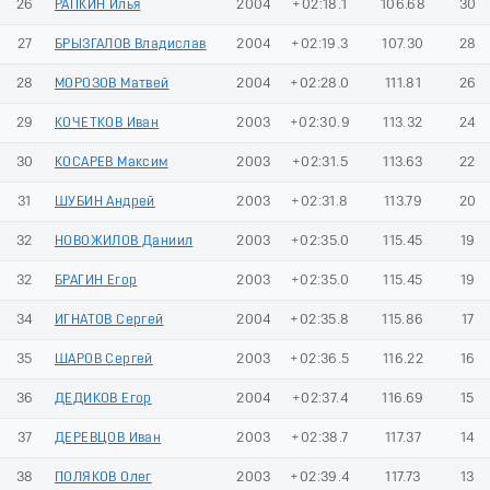
26
РАПКИН Илья
2004
+02:18.1
106.68
30
27
БРЫЗГАЛОВ Владислав
2004
+02:19.3
107.30
28
28
МОРОЗОВ Матвей
2004
+02:28.0
111.81
26
29
КОЧЕТКОВ Иван
2003
+02:30.9
113.32
24
30
КОСАРЕВ Максим
2003
+02:31.5
113.63
22
31
ШУБИН Андрей
2003
+02:31.8
113.79
20
32
НОВОЖИЛОВ Даниил
2003
+02:35.0
115.45
19
32
БРАГИН Егор
2003
+02:35.0
115.45
19
34
ИГНАТОВ Сергей
2004
+02:35.8
115.86
17
35
ШАРОВ Сергей
2003
+02:36.5
116.22
16
36
ДЕДИКОВ Егор
2004
+02:37.4
116.69
15
37
ДЕРЕВЦОВ Иван
2003
+02:38.7
117.37
14
38
ПОЛЯКОВ Олег
2003
+02:39.4
117.73
13