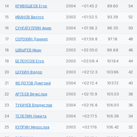
14
КРИВОШЕЕВ Егор
2004
+01:45.2
89.60
54
15
ИВАНОВ Виктор
2003
+01:52.5
93.39
52
16
СУНГАТУЛЛИН Амир
2004
+01:58.2
96.35
50
17
СОРОКИН Даниил
2003
+01:59.8
97.18
48
18
ШВЫРЕВ Иван
2003
+02:05.0
99.88
46
19
БЕЛОУСОВ Егор
2003
+02:08.4
101.64
44
20
ЩУКИН Федор
2003
+02:12.3
103.66
42
21
ФЕДОТОВ Дмитрий
2004
+02:12.4
103.72
40
22
АРТЕЕВ Вячеслав
2003
+02:15.9
105.53
38
23
ТУКАЧЕВ Владислав
2004
+02:16.8
106.00
36
24
ТЕЛЕПИН Никита
2004
+02:17.5
106.36
34
25
КУПРИН Мирослав
2003
+02:17.6
106.42
32