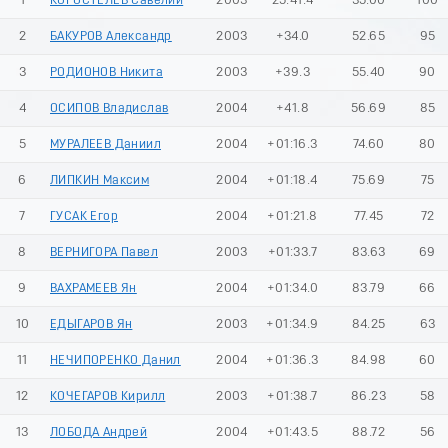
1
КОРОСТЕЛЕВ Савелий
2003
25:41.4
35.00
100
2
БАКУРОВ Александр
2003
+34.0
52.65
95
3
РОДИОНОВ Никита
2003
+39.3
55.40
90
4
ОСИПОВ Владислав
2004
+41.8
56.69
85
5
МУРАЛЕЕВ Даниил
2004
+01:16.3
74.60
80
6
ЛИПКИН Максим
2004
+01:18.4
75.69
75
7
ГУСАК Егор
2004
+01:21.8
77.45
72
8
ВЕРНИГОРА Павел
2003
+01:33.7
83.63
69
9
ВАХРАМЕЕВ Ян
2004
+01:34.0
83.79
66
10
ЕДЫГАРОВ Ян
2003
+01:34.9
84.25
63
11
НЕЧИПОРЕНКО Данил
2004
+01:36.3
84.98
60
12
КОЧЕГАРОВ Кирилл
2003
+01:38.7
86.23
58
13
ЛОБОДА Андрей
2004
+01:43.5
88.72
56