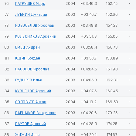
76
ПАТРУШЕВ Марк
2004
+03:46.3
152.45
-
77
ЛУБНИН Дмитрий
2003
+03:46.7
152.66
-
78
НОВОСЕЛОВ Ярослав
2003
+03:49.8
154.27
-
79
КОЛЕСНИКОВ Арсений
2004
+03:51.3
155.05
-
80
ЕМЕЦ Андрей
2003
+03:58.4
158.73
-
81
ЮДИН Богдан
2004
+03:58.7
158.89
-
82
НАСОНОВ Ярослав
2004
+04:04.5
161.90
-
83
ГУДЫРЕВ Илья
2003
+04:05.3
162.31
-
84
КУЗНЕЦОВ Арсений
2003
+04:07.5
163.45
-
85
СОЛОВЬЕВ Антон
2004
+04:19.2
169.53
-
86
ПАРШАКОВ Владислав
2003
+04:20.6
170.25
-
87
ПАУТОВ Арсений
2004
+04:28.3
174.25
-
88
ЖИЖИН Илья
2004
+04:29.1
174.67
-