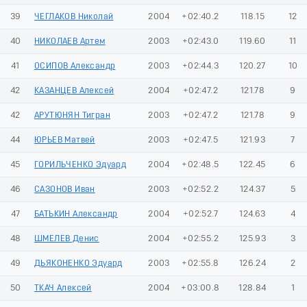
39
ЧЕГЛАКОВ Николай
2004
+02:40.2
118.15
12
40
НИКОЛАЕВ Артем
2003
+02:43.0
119.60
11
41
ОСИПОВ Александр
2003
+02:44.3
120.27
10
42
КАЗАНЦЕВ Алексей
2004
+02:47.2
121.78
9
42
АРУТЮНЯН Тигран
2003
+02:47.2
121.78
9
44
ЮРЬЕВ Матвей
2003
+02:47.5
121.93
7
45
ГОРИЛЬЧЕНКО Эдуард
2004
+02:48.5
122.45
6
46
САЗОНОВ Иван
2003
+02:52.2
124.37
5
47
БАТЬКИН Александр
2004
+02:52.7
124.63
4
48
ШМЕЛЕВ Денис
2004
+02:55.2
125.93
3
49
ДЬЯКОНЕНКО Эдуард
2003
+02:55.8
126.24
2
50
ТКАЧ Алексей
2004
+03:00.8
128.84
1