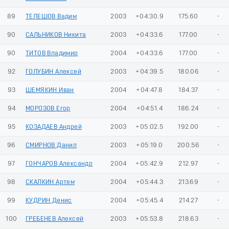
89
ТЕЛЕШОВ Вадим
2003
+04:30.9
175.60
-
90
САЛЬНИКОВ Никита
2003
+04:33.6
177.00
-
90
ТИТОВ Владимир
2004
+04:33.6
177.00
-
92
ГОЛУБИН Алексей
2003
+04:39.5
180.06
-
93
ШЕМЯКИН Иван
2004
+04:47.8
184.37
-
94
МОРОЗОВ Егор
2004
+04:51.4
186.24
-
95
КОЗАДАЕВ Андрей
2003
+05:02.5
192.00
-
96
СМИРНОВ Данил
2003
+05:19.0
200.56
-
97
ГОНЧАРОВ Александр
2004
+05:42.9
212.97
-
98
СКАЛКИН Артем
2004
+05:44.3
213.69
-
99
КУДРИН Денис
2004
+05:45.4
214.27
-
100
ГРЕБЕНЕВ Алексей
2003
+05:53.8
218.63
-