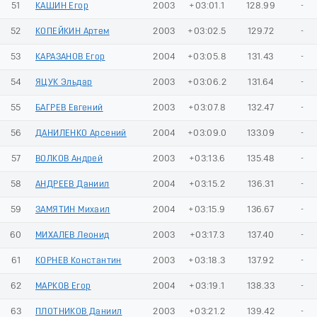
51
КАШИН Егор
2003
+03:01.1
128.99
-
52
КОПЕЙКИН Артем
2003
+03:02.5
129.72
-
53
КАРАЗАНОВ Егор
2004
+03:05.8
131.43
-
54
ЯЦУК Эльдар
2003
+03:06.2
131.64
-
55
БАГРЕВ Евгений
2003
+03:07.8
132.47
-
56
ДАНИЛЕНКО Арсений
2004
+03:09.0
133.09
-
57
ВОЛКОВ Андрей
2003
+03:13.6
135.48
-
58
АНДРЕЕВ Даниил
2004
+03:15.2
136.31
-
59
ЗАМЯТИН Михаил
2004
+03:15.9
136.67
-
60
МИХАЛЕВ Леонид
2003
+03:17.3
137.40
-
61
КОРНЕВ Константин
2003
+03:18.3
137.92
-
62
МАРКОВ Егор
2004
+03:19.1
138.33
-
63
ПЛОТНИКОВ Даниил
2003
+03:21.2
139.42
-