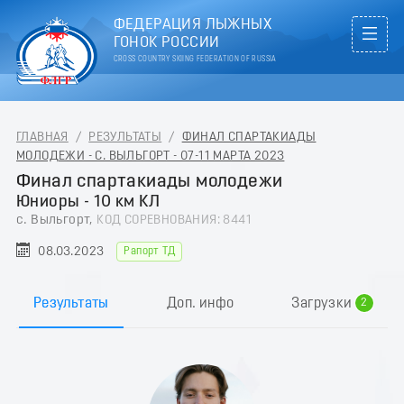
ФЕДЕРАЦИЯ ЛЫЖНЫХ
ГОНОК РОССИИ
CROSS COUNTRY SKIING FEDERATION OF RUSSIA
ГЛАВНАЯ
/
РЕЗУЛЬТАТЫ
/
ФИНАЛ СПАРТАКИАДЫ
МОЛОДЕЖИ - С. ВЫЛЬГОРТ - 07-11 МАРТА 2023
Финал спартакиады молодежи
Юниоры - 10 км КЛ
с. Выльгорт,
КОД СОРЕВНОВАНИЯ: 8441
08.03.2023
Рапорт ТД
0
1
Результаты
Доп. инфо
Загрузки
2
3
4
5
6
7