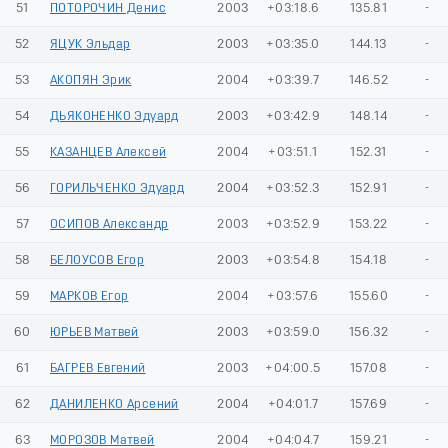
51
ПОТОРОЧИН Денис
2003
+03:18.6
135.81
-
52
ЯЦУК Эльдар
2003
+03:35.0
144.13
-
53
АКОПЯН Эрик
2004
+03:39.7
146.52
-
54
ДЬЯКОНЕНКО Эдуард
2003
+03:42.9
148.14
-
55
КАЗАНЦЕВ Алексей
2004
+03:51.1
152.31
-
56
ГОРИЛЬЧЕНКО Эдуард
2004
+03:52.3
152.91
-
57
ОСИПОВ Александр
2003
+03:52.9
153.22
-
58
БЕЛОУСОВ Егор
2003
+03:54.8
154.18
-
59
МАРКОВ Егор
2004
+03:57.6
155.60
-
60
ЮРЬЕВ Матвей
2003
+03:59.0
156.32
-
61
БАГРЕВ Евгений
2003
+04:00.5
157.08
-
62
ДАНИЛЕНКО Арсений
2004
+04:01.7
157.69
-
63
МОРОЗОВ Матвей
2004
+04:04.7
159.21
-