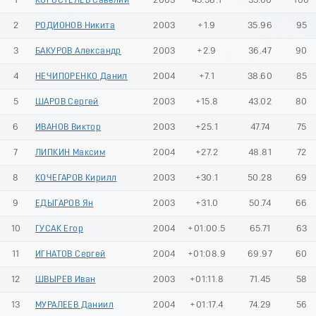
1
КОРОСТЕЛЕВ Савелий
2003
45:58.1
35.00
100
2
РОДИОНОВ Никита
2003
+1.9
35.96
95
3
БАКУРОВ Александр
2003
+2.9
36.47
90
4
НЕЧИПОРЕНКО Данил
2004
+7.1
38.60
85
5
ШАРОВ Сергей
2003
+15.8
43.02
80
6
ИВАНОВ Виктор
2003
+25.1
47.74
75
7
ЛИПКИН Максим
2004
+27.2
48.81
72
8
КОЧЕГАРОВ Кирилл
2003
+30.1
50.28
69
9
ЕДЫГАРОВ Ян
2003
+31.0
50.74
66
10
ГУСАК Егор
2004
+01:00.5
65.71
63
11
ИГНАТОВ Сергей
2004
+01:08.9
69.97
60
12
ШВЫРЕВ Иван
2003
+01:11.8
71.45
58
13
МУРАЛЕЕВ Даниил
2004
+01:17.4
74.29
56