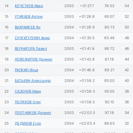
14
КОЧЕТКОВ Иван
2003
+01:27.7
79.52
54
15
УТИКАЕВ Артем
2003
+01:28.8
80.07
52
16
ВАХРАМЕЕВ Ян
2004
+01:28.9
80.13
50
17
СУНГАТУЛЛИН Амир
2004
+01:35.5
83.48
48
18
ВЕРНИГОРА Павел
2003
+01:41.9
86.72
46
19
НОВОЖИЛОВ Даниил
2003
+01:42.8
87.18
44
20
РАПКИН Илья
2004
+01:46.8
89.21
42
21
БАТЬКИН Александр
2004
+01:58.2
95.00
40
22
САЗОНОВ Иван
2003
+01:58.3
95.05
38
23
ПОЛЯКОВ Олег
2003
+01:58.5
95.15
36
24
ПЛОТНИКОВ Даниил
2003
+02:02.5
97.18
34
25
ДЕДИКОВ Егор
2004
+02:05.4
98.65
32