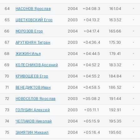
64
НАСОНОВ Ярослав
2004
+04:08.3
161.04
-
65
ЦВЕТКОВСКИЙ Егор
2003
+04:13.2
163.52
-
66
МОРОЗОВ Егор
2004
+04:17.4
165.66
-
67
АРУТЮНЯН Тигран
2003
+04:36.4
175.30
-
68
ЖИЖИН Илья
2004
+04:44.5
179.41
-
69
КОЛЕСНИКОВ Арсений
2004
+04:52.2
183.32
-
70
КРИВОШЕЕВ Егор
2004
+04:55.2
184.84
-
71
ВЕНЕДИКТОВ Иван
2004
+04:58.5
186.52
-
72
НОВОСЕЛОВ Ярослав
2003
+05:08.2
191.44
-
73
ГОЛУБИН Алексей
2003
+05:11.1
192.91
-
74
ЧЕГЛАКОВ Николай
2004
+05:15.9
195.35
-
75
ЗАМЯТИН Михаил
2004
+05:16.4
195.60
-