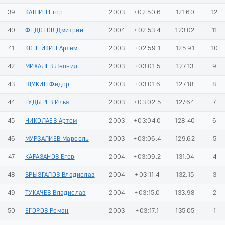
39
КАШИН Егор
2003
+02:50.6
121.60
12
40
ФЕДОТОВ Дмитрий
2004
+02:53.4
123.02
11
41
КОПЕЙКИН Артем
2003
+02:59.1
125.91
10
42
МИХАЛЕВ Леонид
2003
+03:01.5
127.13
9
43
ЩУКИН Федор
2003
+03:01.6
127.18
8
44
ГУДЫРЕВ Илья
2003
+03:02.5
127.64
7
45
НИКОЛАЕВ Артем
2003
+03:04.0
128.40
6
46
МУРЗАЛИЕВ Марсель
2003
+03:06.4
129.62
5
47
КАРАЗАНОВ Егор
2004
+03:09.2
131.04
4
48
БРЫЗГАЛОВ Владислав
2004
+03:11.4
132.15
3
49
ТУКАЧЕВ Владислав
2004
+03:15.0
133.98
2
50
ЕГОРОВ Роман
2003
+03:17.1
135.05
1