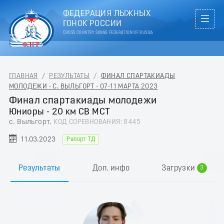
ФЕДЕРАЦИЯ ЛЫЖНЫХ
ГОНОК РОССИИ
CROSS COUNTRY SKIING FEDERATION OF RUSSIA
ГЛАВНАЯ
/
РЕЗУЛЬТАТЫ
/
ФИНАЛ СПАРТАКИАДЫ
МОЛОДЕЖИ - С. ВЫЛЬГОРТ - 07-11 МАРТА 2023
Финал спартакиады молодежи
Юниоры - 20 км СВ МСТ
с. Выльгорт,
КОД СОРЕВНОВАНИЯ: 8445
0
11.03.2023
Рапорт ТД
1
2
Результаты
Доп. инфо
Загрузки
3
4
5
6
7
8