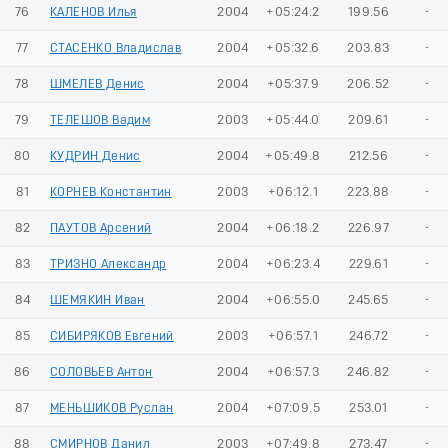
76
КАЛЕНОВ Илья
2004
+05:24.2
199.56
-
77
СТАСЕНКО Владислав
2004
+05:32.6
203.83
-
78
ШМЕЛЕВ Денис
2004
+05:37.9
206.52
-
79
ТЕЛЕШОВ Вадим
2003
+05:44.0
209.61
-
80
КУДРИН Денис
2004
+05:49.8
212.56
-
81
КОРНЕВ Константин
2003
+06:12.1
223.88
-
82
ПАУТОВ Арсений
2004
+06:18.2
226.97
-
83
ТРИЗНО Александр
2004
+06:23.4
229.61
-
84
ШЕМЯКИН Иван
2004
+06:55.0
245.65
-
85
СИБИРЯКОВ Евгений
2003
+06:57.1
246.72
-
86
СОЛОВЬЕВ Антон
2004
+06:57.3
246.82
-
87
МЕНЬШИКОВ Руслан
2004
+07:09.5
253.01
-
88
СМИРНОВ Данил
2003
+07:49.8
273.47
-