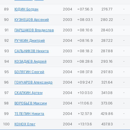
89
ЮДИН Богдан
2004
+07:56.3
276.77
-
90
КУЗНЕЦОВ Арсений
2003
+08:03.1
280.22
-
91
ПАРШАКОВ Владислав
2003
+08:10.6
284.03
-
92
РУЧКИН Дмитрий
2004
+08:16.9
287.22
-
93
САЛЬНИКОВ Никита
2003
+08:18.2
287.88
-
94
КОЗАДАЕВ Андрей
2003
+08:28.6
293.16
-
95
БОЛЯГИН Сергей
2004
+08:37.8
297.83
-
96
ГОНЧАРОВ Александр
2004
+09:24.7
321.64
-
97
СКАЛКИН Артем
2004
+10:03.0
341.08
-
98
ВОРОБЬЕВ Максим
2004
+11:06.0
373.06
-
99
ТЕЛЕПИН Никита
2004
+12:57.9
429.86
-
100
КОНОХ Олег
2004
+13:13.6
437.83
-