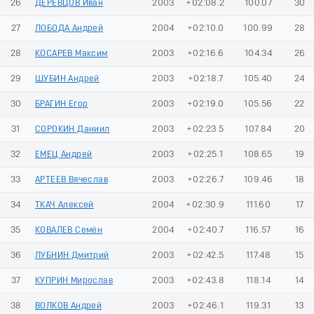
26
ДЕРЕВЦОВ Иван
2003
+02:08.2
100.07
30
27
ЛОБОДА Андрей
2004
+02:10.0
100.99
28
28
КОСАРЕВ Максим
2003
+02:16.6
104.34
26
29
ШУБИН Андрей
2003
+02:18.7
105.40
24
30
БРАГИН Егор
2003
+02:19.0
105.56
22
31
СОРОКИН Даниил
2003
+02:23.5
107.84
20
32
ЕМЕЦ Андрей
2003
+02:25.1
108.65
19
33
АРТЕЕВ Вячеслав
2003
+02:26.7
109.46
18
34
ТКАЧ Алексей
2004
+02:30.9
111.60
17
35
КОВАЛЕВ Семён
2004
+02:40.7
116.57
16
36
ЛУБНИН Дмитрий
2003
+02:42.5
117.48
15
37
КУПРИН Мирослав
2003
+02:43.8
118.14
14
38
ВОЛКОВ Андрей
2003
+02:46.1
119.31
13