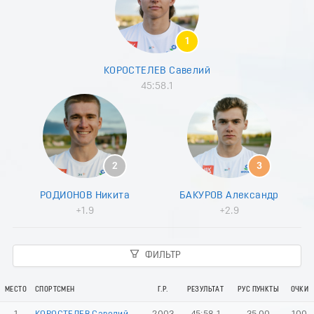
9
0
1
1
2
3
КОРОСТЕЛЕВ Савелий
4
45:58.1
5
6
7
8
9
0
2
3
1
2
РОДИОНОВ Никита
БАКУРОВ Александр
3
+1.9
+2.9
4
5
6
ФИЛЬТР
7
8
9
МЕСТО
СПОРТСМЕН
Г.Р.
РЕЗУЛЬТАТ
РУС ПУНКТЫ
ОЧКИ