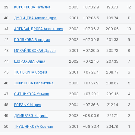
39
КОРОТКОВА Татьяна
2003
+07:02.9
198.70
12
40
ДУЛЬЦЕВА Александра
2001
+07:05.5
199.74
11
41
АЛЕКСАНДРОВА Анастасия
2003
+07:06.3
200.06
10
42
ПОЛЯКОВА Валерия
2003
+07:09.5
201.33
9
43
МИХАЙЛОВСКАЯ Дарья
2001
+07:20.5
205.72
8
44
ШОРОХОВА Юлия
2002
+07:24.6
207.35
7
45
ТЮЛЬКИНА София
2001
+07:27.4
208.47
6
46
ТИКИНЕВА Валентина
2003
+07:27.9
208.67
5
47
СИТНИКОВА Ульяна
2003
+07:29.1
209.15
4
48
БОРЗЫХ Мария
2004
+07:36.6
212.14
3
49
ДУМБРАВЭ Карина
2003
+08:00.6
221.71
2
50
ТРУШНИКОВА Ксения
2001
+08:33.4
234.78
1