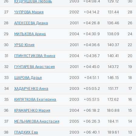
26
КУДРЯШОВА Любовь
2003
+04:08.4
129.12
30
27
ЧУПРОВА Мария
2002
+04:14.2
131.44
28
28
АЛЕКСЕЕВА Диана
2001
+04:26.8
136.46
26
29
МИЛЬКОВА Арина
2004
+04:30.9
138.09
24
30
УРБО Юлия
2001
+04:36.6
140.37
22
31
ГЛИНЯСТИКОВА Янина
2004
+04:36.7
140.41
20
32
ГУНТАРЕВА Анастасия
2001
+04:45.0
143.72
19
33
ШАРОВА Дарья
2003
+04:51.1
146.15
18
34
ХАДАРЧЕНКО Анна
2003
+05:05.2
151.77
17
35
КИПЯТКОВА Екатерина
2003
+05:57.5
172.62
16
36
КРАМАРЕНКО Мария
2004
+06:18.2
180.88
15
37
МЕЛЬНИКОВА Анастасия
2005
+06:26.3
184.11
14
38
ГЛАДКИХ Ева
2003
+06:40.1
189.61
13