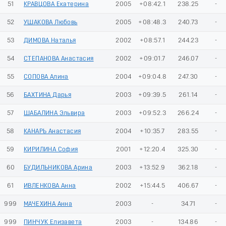
51
КРАВЦОВА Екатерина
2005
+08:42.1
238.25
-
52
УШАКОВА Любовь
2005
+08:48.3
240.73
-
53
ДИМОВА Наталья
2002
+08:57.1
244.23
-
54
СТЕПАНОВА Анастасия
2002
+09:01.7
246.07
-
55
СОПОВА Алина
2004
+09:04.8
247.30
-
56
БАХТИНА Дарья
2003
+09:39.5
261.14
-
57
ШАБАЛИНА Эльвира
2003
+09:52.3
266.24
-
58
КАНАРЬ Анастасия
2004
+10:35.7
283.55
-
59
КИРИЛИНА София
2001
+12:20.4
325.30
-
60
БУДИЛЬНИКОВА Арина
2003
+13:52.9
362.18
-
61
ИВЛЕНКОВА Анна
2002
+15:44.5
406.67
-
999
МАЧЕХИНА Анна
2003
-
34.71
-
999
ПИНЧУК Елизавета
2003
-
134.86
-