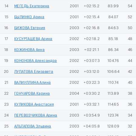
14
МЕГЕДЬ Екатерина
2001
+02:15.2
83.99
54
15
БЫЛИНКО Арина
2001
+02:15.4
84.07
52
16
БИЖОВА Евгения
2003
+02:16.8
84.63
50
17
КУСУРГАШЕВА Арина
2002
+02:18.2
85.18
48
18
КОЖИНОВА Анна
2003
+02:21.1
86.34
46
19
КОНОНОВА Александра
2002
+03:07.3
104.76
44
20
ЛУПАТОВА Елизавета
2002
+03:12.0
106.64
42
21
ВАЛИУЛЛИНА Алина
2002
+03:22.3
110.74
40
22
ГОНЧАРОВА Карина
2004
+03:30.2
113.89
38
23
КУЛИКОВА Анастасия
2001
+03:32.1
114.65
36
24
ПЕРЕВОЗЧИКОВА Арина
2003
+03:54.9
123.74
34
25
АЛЬТАПОВА Эльвина
2003
+04:05.8
128.09
32