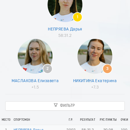
8
9
0
1
1
2
НЕПРЯЕВА Дарья
3
58:31.2
4
5
6
7
8
9
2
3
0
1
МАСЛАКОВА Елизавета
НИКИТИНА Екатерина
2
+1.5
+7.3
3
4
5
ФИЛЬТР
6
7
8
МЕСТО
СПОРТСМЕН
Г.Р.
РЕЗУЛЬТАТ
РУС ПУНКТЫ
ОЧКИ
9