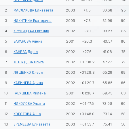
1
НЕПРЯЕВА Дарья
2002
58:31.2
30.08
100
2
МАСЛАКОВА Елизавета
2003
+1.5
30.68
95
3
НИКИТИНА Екатерина
2005
+7.3
32.99
90
4
КРУПИЦКАЯ Евгения
2002
+8.0
33.27
85
5
БАРАНОВА Алена
2001
+26.3
40.57
80
6
КАНЕВА Дарья
2002
+27.6
41.08
75
7
ЖОЛУДЕВА Ольга
2002
+01:08.2
57.27
72
8
ЛЯШЕНКО Олеся
2003
+01:28.3
65.29
69
9
КАЛИЧЕВА Арина
2002
+01:29.7
65.85
66
10
ГАБУШЕВА Милена
2001
+01:38.7
69.43
63
11
НИКОЛОВА Ульяна
2002
+01:47.6
72.98
60
12
ХОБОТОВА Анна
2002
+01:48.0
73.14
58
13
ЕРЕМЕЕВА Елизавета
2003
+01:53.7
75.41
56