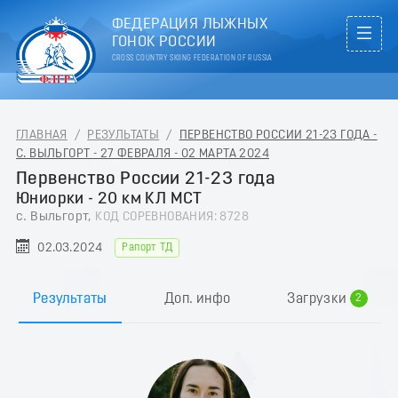
ФЕДЕРАЦИЯ ЛЫЖНЫХ
ГОНОК РОССИИ
CROSS COUNTRY SKIING FEDERATION OF RUSSIA
ГЛАВНАЯ
/
РЕЗУЛЬТАТЫ
/
ПЕРВЕНСТВО РОССИИ 21-23 ГОДА -
С. ВЫЛЬГОРТ - 27 ФЕВРАЛЯ - 02 МАРТА 2024
Первенство России 21-23 года
Юниорки - 20 км КЛ МСТ
с. Выльгорт,
КОД СОРЕВНОВАНИЯ: 8728
02.03.2024
Рапорт ТД
0
1
Результаты
Доп. инфо
Загрузки
2
3
4
5
6
7