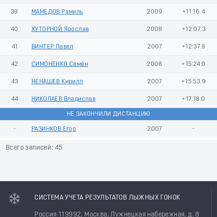
39
МАМЕДОВ Рамиль
2009
+11:16.4
40
ХУТОРНОЙ Ярослав
2008
+12:07.3
41
ВИНТЕР Павел
2007
+12:37.8
42
СИМОНЕНКО Семён
2008
+15:24.0
43
НЕНАШЕВ Кирилл
2007
+15:53.9
44
НИКОЛАЕВ Владислав
2007
+17:18.0
НЕ ЗАКОНЧИЛИ ДИСТАНЦИЮ
-
РАЗИНКОВ Егор
2007
-
Всего записей: 45
СИСТЕМА УЧЕТА РЕЗУЛЬТАТОВ ЛЫЖНЫХ ГОНОК
Россия 119992, Москва, Лужнецкая набережная, д. 8