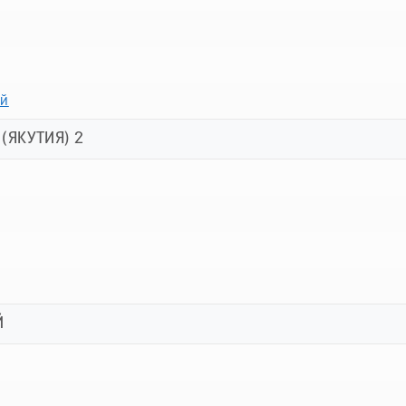
ей
(ЯКУТИЯ) 2
Й