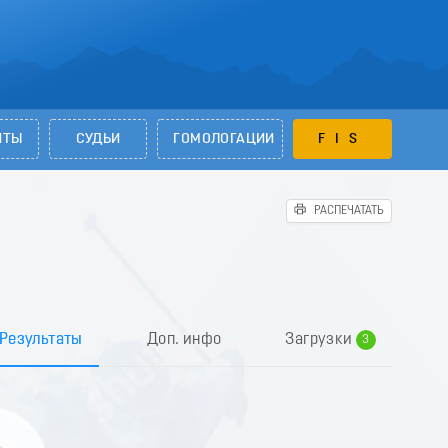
НТЫ
СУДЬИ
ГОМОЛОГАЦИИ
FIS
РАСПЕЧАТАТЬ
0
1
2
Результаты
Доп. инфо
Загрузки
3
4
5
6
7
8