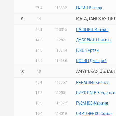
17-4
113802
ГАРИН Виктор
МАГАДАНСКАЯ ОБ
9
14
14-1
113315
ПАШНИН Михаил
14-2
112821
ДУБОВКИН Никита
14-3
113544
ЕЖОВ Артем
14-4
114086
НОГИН Дмитрий
АМУРСКАЯ ОБЛАС
10
18
18-1
113557
НЕНАШЕВ Кирилл
18-2
112531
НИКОЛАЕВ Владисла
18-3
114323
ГАСАНОВ Михаил
18-4
114319
СИМОНЕНКО Семён