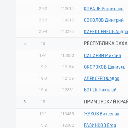
20-2
112615
КОВАЛЬ Ростислав
20-3
114218
СОКОЛОВ Дмитрий
20-4
113273
КИРЮЩЕНКОВ Андр
РЕСПУБЛИКА САХА 
5
19
19-1
112830
СИПИРИН Михаил
19-2
112164
ОКОРОКОВ Даниэль
19-3
112159
АЛЕКСЕЕВ Федор
19-4
112831
БОЛЕК Николай
ПРИМОРСКИЙ КРА
6
15
15-1
113485
ЖУКОВ Вячеслав
15-2
112902
РАЗИНКОВ Егор