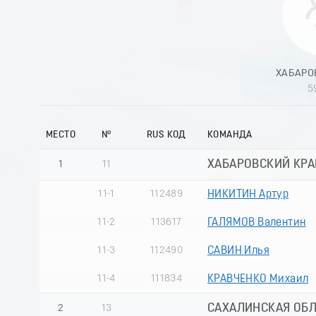
ХАБАРО
5
МЕСТО
№
RUS КОД
КОМАНДА
ХАБАРОВСКИЙ КРА
1
11
11-1
112489
НИКИТИН Артур
11-2
113617
ГАЛЯМОВ Валентин
11-3
112490
САВИН Илья
11-4
111834
КРАВЧЕНКО Михаил
САХАЛИНСКАЯ ОБ
2
13