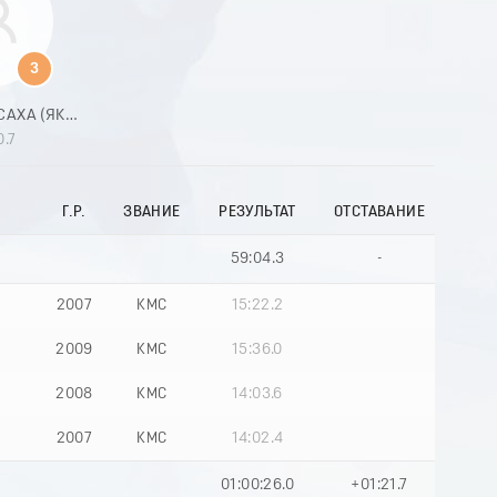
9
0
1
3
2
3
РЕСПУБЛИКА САХА (ЯКУТИЯ)
4
0.7
5
6
7
Г.Р.
ЗВАНИЕ
РЕЗУЛЬТАТ
ОТСТАВАНИЕ
8
9
0
59:04.3
-
1
2
2007
КМС
15:22.2
3
4
2009
КМС
15:36.0
5
6
2008
КМС
14:03.6
7
8
2007
КМС
14:02.4
9
01:00:26.0
+01:21.7