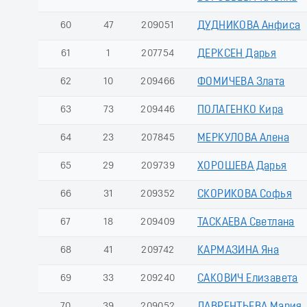
60
47
209051
ДУДНИКОВА Анфиса
61
1
207754
ДЕРКСЕН Дарья
62
10
209466
ФОМИЧЕВА Злата
63
73
209446
ПОЛАГЕНКО Кира
64
23
207845
МЕРКУЛОВА Алена
65
29
209739
ХОРОШЕВА Дарья
66
31
209352
СКОРИКОВА Софья
67
18
209409
ТАСКАЕВА Светлана
68
41
209742
КАРМАЗИНА Яна
69
33
209240
САКОВИЧ Елизавета
70
39
209052