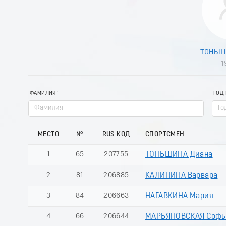
ТОНЬШ
1
ФАМИЛИЯ
ГОД
МЕСТО
№
RUS КОД
СПОРТСМЕН
1
65
207755
ТОНЬШИНА Диана
2
81
206885
КАЛИНИНА Варвара
3
84
206663
НАГАВКИНА Мария
4
66
206644
МАРЬЯНОВСКАЯ Софь