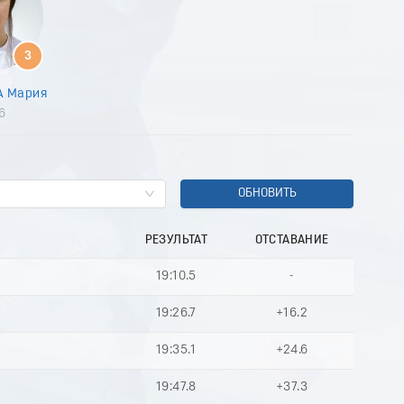
9
0
1
3
2
3
А Мария
4
6
5
6
7
8
9
ОБНОВИТЬ
0
1
РЕЗУЛЬТАТ
ОТСТАВАНИЕ
2
3
19:10.5
-
4
5
19:26.7
+16.2
6
7
19:35.1
+24.6
8
9
19:47.8
+37.3