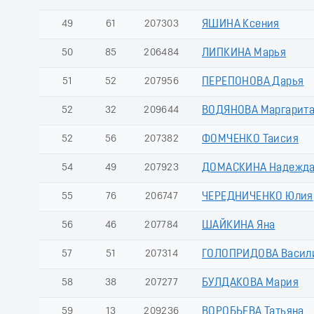
49
61
207303
ЯШИНА Ксения
50
85
206484
ЛИПКИНА Марья
51
52
207956
ПЕРЕПОНОВА Дарья
52
32
209644
ВОДЯНОВА Маргарит
52
56
207382
ФОМЧЕНКО Таисия
54
49
207923
ДОМАСКИНА Надежд
55
76
206747
ЧЕРЕДНИЧЕНКО Юлия
56
46
207784
ШАЙКИНА Яна
57
51
207314
ГОЛОПРИДОВА Васил
58
38
207277
БУЛДАКОВА Мария
59
13
209236
ВОРОБЬЕВА Татьяна