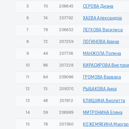
5
70
206645
СЕРОВА Диана
6
74
207792
ХАЕВА Александра
7
79
206652
ЛЕГКОВА Василиса
8
72
207259
ЛОГИНОВА Арина
9
44
207756
МАНЖОЛА Полина
10
86
207228
КИРАСИРОВА Виктори
11
64
209066
ГРОМОВА Варвара
12
15
209370
РЫБАКОВА Анна
13
48
207812
КЛИШИНА Виолетта
14
59
206989
МИТРОНИНА Елена
15
78
207360
КОЖЕМЯКИНА Маргар