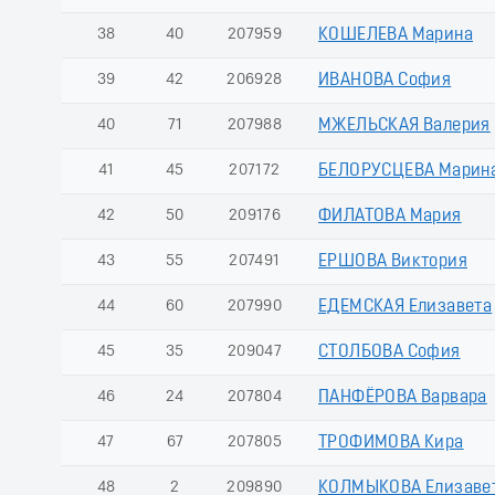
38
40
207959
КОШЕЛЕВА Марина
39
42
206928
ИВАНОВА София
40
71
207988
МЖЕЛЬСКАЯ Валерия
41
45
207172
БЕЛОРУСЦЕВА Марин
42
50
209176
ФИЛАТОВА Мария
43
55
207491
ЕРШОВА Виктория
44
60
207990
ЕДЕМСКАЯ Елизавета
45
35
209047
СТОЛБОВА София
46
24
207804
ПАНФЁРОВА Варвара
47
67
207805
ТРОФИМОВА Кира
48
2
209890
КОЛМЫКОВА Елизаве