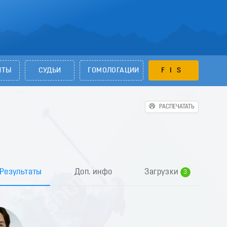
НТЫ
СУДЬИ
ГОМОЛОГАЦИИ
FIS
РАСПЕЧАТАТЬ
0
1
2
Результаты
Доп. инфо
Загрузки
3
4
5
6
7
8