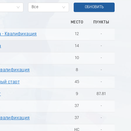
Все
ОБНОВИТЬ
МЕСТО
ПУНКТЫ
а - Квалификация
12
-
а
14
-
10
-
 Квалификация
8
-
ный старт
45
-
т
9
87.81
37
-
 Квалификация
37
-
НС
-