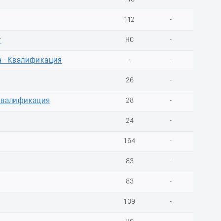
112
-
т
НС
-
а - Квалификация
-
-
26
-
 Квалификация
28
-
24
-
164
-
83
-
83
-
109
-