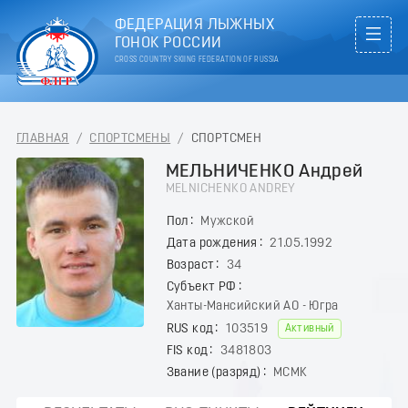
ФЕДЕРАЦИЯ ЛЫЖНЫХ
ГОНОК РОССИИ
CROSS COUNTRY SKIING FEDERATION OF RUSSIA
ГЛАВНАЯ
/
СПОРТСМЕНЫ
/
СПОРТСМЕН
МЕЛЬНИЧЕНКО Андрей
MELNICHENKO ANDREY
Пол
Мужской
Дата рождения
21.05.1992
Возраст
34
Субъект РФ
Ханты-Мансийский АО - Югра
RUS код
103519
Активный
FIS код
3481803
Звание (разряд)
МСМК