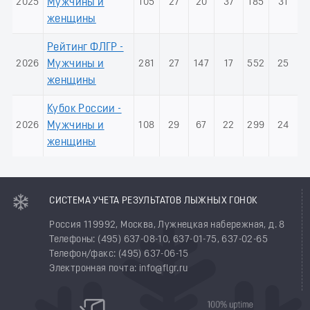
2025
Мужчины и
105
27
20
37
185
31
женщины
Рейтинг ФЛГР -
2026
Мужчины и
281
27
147
17
552
25
женщины
Кубок России -
2026
Мужчины и
108
29
67
22
299
24
женщины
СИСТЕМА УЧЕТА РЕЗУЛЬТАТОВ ЛЫЖНЫХ ГОНОК
Россия 119992, Москва, Лужнецкая набережная, д. 8
Телефоны: (495) 637-08-10, 637-01-75, 637-02-65
Телефон/факс: (495) 637-06-15
Электронная почта: info@flgr.ru