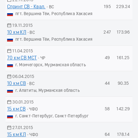
22.11.2015
Спринт СВ - Квал.
195
229.24
- ВС
пгт. Вершина Тёи, Республика Хакасия
19.11.2015
10 км КЛ
247
173.96
- ВС
пгт. Вершина Тёи, Республика Хакасия
11.04.2015
70 км СВ МСТ
49
161.25
- ЧР
г. Мончегорск, Мурманская область
06.04.2015
10 км СВ
44
90.35
- ВС
г. Апатиты, Мурманская область
30.01.2015
15 км СВ
58
142.29
- ЧФО
г. Санкт-Петербург, Санкт-Петербург
27.01.2015
15 км КЛ
64
178.14
- ЧФО