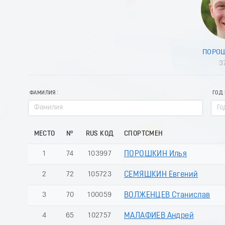
ПОРОШ
3
ФАМИЛИЯ
ГОД
МЕСТО
№
RUS КОД
СПОРТСМЕН
1
74
103997
ПОРОШКИН Илья
2
72
105723
СЕМЯШКИН Евгений
3
70
100059
ВОЛЖЕНЦЕВ Станислав
4
65
102757
МАЛАФИЕВ Андрей