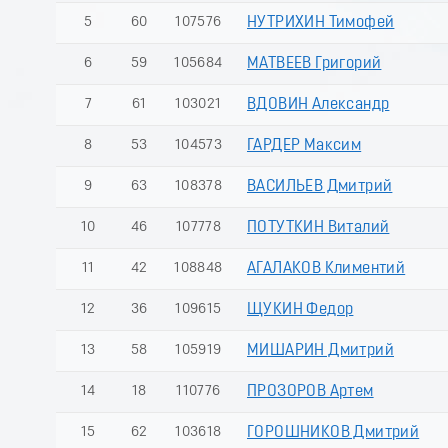
5
60
107576
НУТРИХИН Тимофей
6
59
105684
МАТВЕЕВ Григорий
7
61
103021
ВДОВИН Александр
8
53
104573
ГАРДЕР Максим
9
63
108378
ВАСИЛЬЕВ Дмитрий
10
46
107778
ПОТУТКИН Виталий
11
42
108848
АГАЛАКОВ Климентий
12
36
109615
ЩУКИН Федор
13
58
105919
МИШАРИН Дмитрий
14
18
110776
ПРОЗОРОВ Артем
15
62
103618
ГОРОШНИКОВ Дмитрий