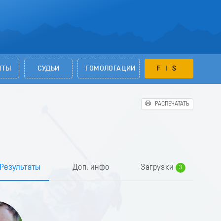
НТЫ
СУДЬИ
ГОМОЛОГАЦИИ
FIS
РАСПЕЧАТАТЬ
0
1
2
Результаты
Доп. инфо
Загрузки
3
4
5
6
7
8