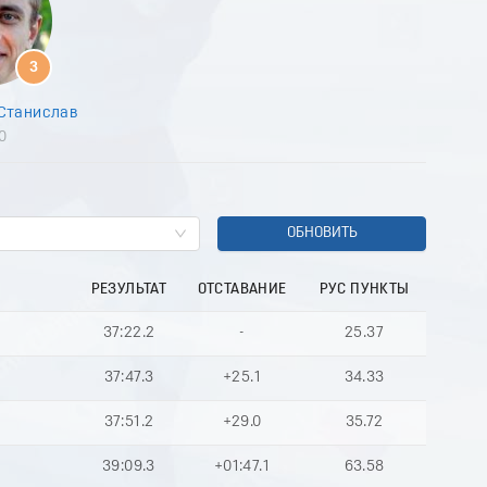
9
0
1
3
2
3
Станислав
4
0
5
6
7
8
9
ОБНОВИТЬ
0
1
РЕЗУЛЬТАТ
ОТСТАВАНИЕ
РУС ПУНКТЫ
2
3
37:22.2
-
25.37
4
5
37:47.3
+25.1
34.33
6
7
37:51.2
+29.0
35.72
8
9
39:09.3
+01:47.1
63.58