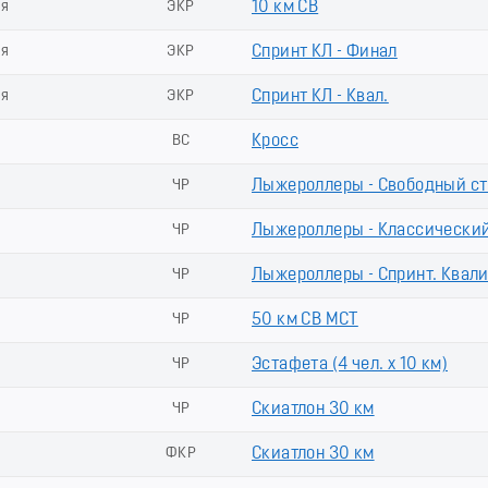
ия
ЭКР
10 км СВ
ия
ЭКР
Спринт КЛ - Финал
ия
ЭКР
Спринт КЛ - Квал.
ВС
Кросс
ЧР
Лыжероллеры - Свободный ст
ЧР
Лыжероллеры - Классический 
ЧР
Лыжероллеры - Спринт. Квал
ЧР
50 км СВ МСТ
ЧР
Эстафета (4 чел. х 10 км)
ЧР
Скиатлон 30 км
ФКР
Скиатлон 30 км