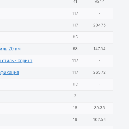
41
95.14
117
-
117
204.75
НС
-
иль 20 км
68
147.54
стиль - Спринт
117
-
ификация
117
263.72
НС
-
2
-
18
39.35
19
102.54