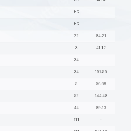
36
54.85
НС
-
НС
-
22
84.21
3
41.12
34
-
34
157.55
5
56.68
52
144.48
44
89.13
111
-