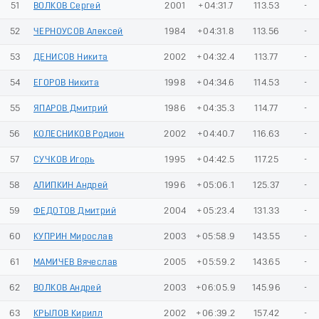
51
ВОЛКОВ Сергей
2001
+04:31.7
113.53
-
52
ЧЕРНОУСОВ Алексей
1984
+04:31.8
113.56
-
53
ДЕНИСОВ Никита
2002
+04:32.4
113.77
-
54
ЕГОРОВ Никита
1998
+04:34.6
114.53
-
55
ЯПАРОВ Дмитрий
1986
+04:35.3
114.77
-
56
КОЛЕСНИКОВ Родион
2002
+04:40.7
116.63
-
57
СУЧКОВ Игорь
1995
+04:42.5
117.25
-
58
АЛИПКИН Андрей
1996
+05:06.1
125.37
-
59
ФЕДОТОВ Дмитрий
2004
+05:23.4
131.33
-
60
КУПРИН Мирослав
2003
+05:58.9
143.55
-
61
МАМИЧЕВ Вячеслав
2005
+05:59.2
143.65
-
62
ВОЛКОВ Андрей
2003
+06:05.9
145.96
-
63
КРЫЛОВ Кирилл
2002
+06:39.2
157.42
-