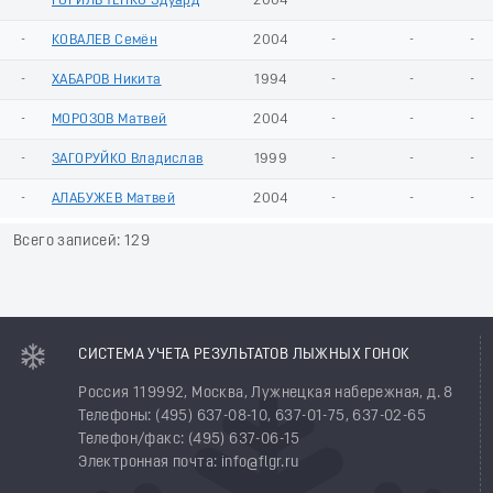
-
ГОРИЛЬЧЕНКО Эдуард
2004
-
-
-
-
КОВАЛЕВ Семён
2004
-
-
-
-
ХАБАРОВ Никита
1994
-
-
-
-
МОРОЗОВ Матвей
2004
-
-
-
-
ЗАГОРУЙКО Владислав
1999
-
-
-
-
АЛАБУЖЕВ Матвей
2004
-
-
-
Всего записей: 129
СИСТЕМА УЧЕТА РЕЗУЛЬТАТОВ ЛЫЖНЫХ ГОНОК
Россия 119992, Москва, Лужнецкая набережная, д. 8
Телефоны: (495) 637-08-10, 637-01-75, 637-02-65
Телефон/факс: (495) 637-06-15
Электронная почта: info@flgr.ru