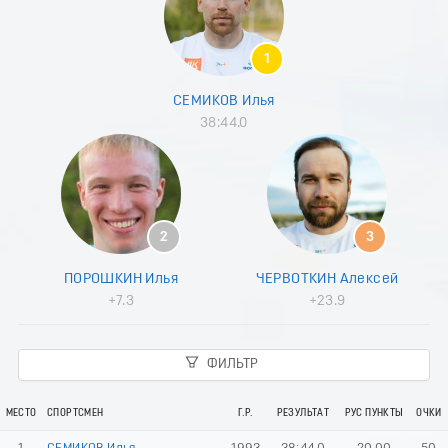
8
9
0
1
1
2
СЕМИКОВ Илья
3
38:44.0
4
5
6
7
8
9
2
3
0
1
ПОРОШКИН Илья
ЧЕРВОТКИН Алексей
2
+7.3
+23.9
3
4
5
ФИЛЬТР
6
7
8
МЕСТО
СПОРТСМЕН
Г.Р.
РЕЗУЛЬТАТ
РУС ПУНКТЫ
ОЧКИ
9