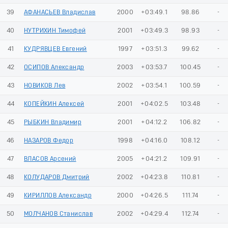
39
АФАНАСЬЕВ Владислав
2000
+03:49.1
98.86
-
40
НУТРИХИН Тимофей
2001
+03:49.3
98.93
-
41
КУДРЯВЦЕВ Евгений
1997
+03:51.3
99.62
-
42
ОСИПОВ Александр
2003
+03:53.7
100.45
-
43
НОВИКОВ Лев
2002
+03:54.1
100.59
-
44
КОПЕЙКИН Алексей
2001
+04:02.5
103.48
-
45
РЫБКИН Владимир
2001
+04:12.2
106.82
-
46
НАЗАРОВ Федор
1998
+04:16.0
108.12
-
47
ВЛАСОВ Арсений
2005
+04:21.2
109.91
-
48
КОЛУДАРОВ Дмитрий
2002
+04:23.8
110.81
-
49
КИРИЛЛОВ Александр
2000
+04:26.5
111.74
-
50
МОЛЧАНОВ Станислав
2002
+04:29.4
112.74
-