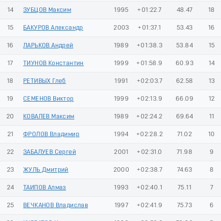
14
ЗУБЦОВ Максим
1995
+01:22.7
48.47
18
15
БАКУРОВ Александр
2003
+01:37.1
53.43
16
16
ЛАРЬКОВ Андрей
1989
+01:38.3
53.84
15
17
ТИУНОВ Константин
1999
+01:58.9
60.93
14
18
РЕТИВЫХ Глеб
1991
+02:03.7
62.58
13
19
СЕМЕНОВ Виктор
1999
+02:13.9
66.09
12
20
КОВАЛЕВ Максим
1989
+02:24.2
69.64
11
21
ФРОЛОВ Владимир
1994
+02:28.2
71.02
10
22
ЗАБАЛУЕВ Сергей
2001
+02:31.0
71.98
9
23
ЖУЛЬ Дмитрий
2000
+02:38.7
74.63
8
24
ТАИПОВ Алмаз
1993
+02:40.1
75.11
7
25
ВЕЧКАНОВ Владислав
1997
+02:41.9
75.73
6