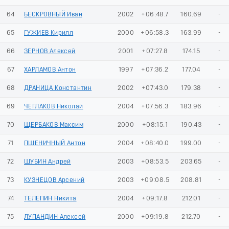
64
БЕСКРОВНЫЙ Иван
2002
+06:48.7
160.69
-
65
ГУЖИЕВ Кирилл
2000
+06:58.3
163.99
-
66
ЗЕРНОВ Алексей
2001
+07:27.8
174.15
-
67
ХАРЛАМОВ Антон
1997
+07:36.2
177.04
-
68
ДРАНИЦА Константин
2002
+07:43.0
179.38
-
69
ЧЕГЛАКОВ Николай
2004
+07:56.3
183.96
-
70
ЩЕРБАКОВ Максим
2000
+08:15.1
190.43
-
71
ПШЕНИЧНЫЙ Антон
2004
+08:40.0
199.00
-
72
ШУБИН Андрей
2003
+08:53.5
203.65
-
73
КУЗНЕЦОВ Арсений
2003
+09:08.5
208.81
-
74
ТЕЛЕПИН Никита
2004
+09:17.8
212.01
-
75
ЛУПАНДИН Алексей
2000
+09:19.8
212.70
-