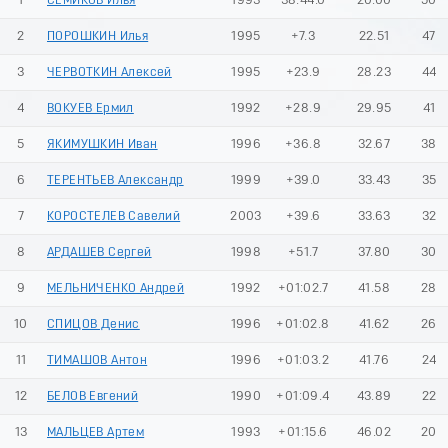
1
СЕМИКОВ Илья
1993
38:44.0
20.00
50
2
ПОРОШКИН Илья
1995
+7.3
22.51
47
3
ЧЕРВОТКИН Алексей
1995
+23.9
28.23
44
4
ВОКУЕВ Ермил
1992
+28.9
29.95
41
5
ЯКИМУШКИН Иван
1996
+36.8
32.67
38
6
ТЕРЕНТЬЕВ Александр
1999
+39.0
33.43
35
7
КОРОСТЕЛЕВ Савелий
2003
+39.6
33.63
32
8
АРДАШЕВ Сергей
1998
+51.7
37.80
30
9
МЕЛЬНИЧЕНКО Андрей
1992
+01:02.7
41.58
28
10
СПИЦОВ Денис
1996
+01:02.8
41.62
26
11
ТИМАШОВ Антон
1996
+01:03.2
41.76
24
12
БЕЛОВ Евгений
1990
+01:09.4
43.89
22
13
МАЛЬЦЕВ Артем
1993
+01:15.6
46.02
20