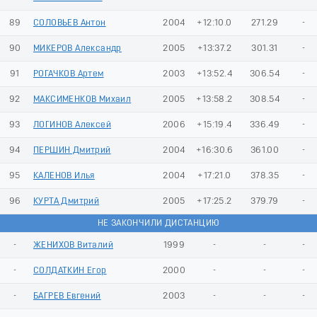
89
СОЛОВЬЕВ Антон
2004
+12:10.0
271.29
-
90
МИКЕРОВ Александр
2005
+13:37.2
301.31
-
91
РОГАЧКОВ Артем
2003
+13:52.4
306.54
-
92
МАКСИМЕНКОВ Михаил
2005
+13:58.2
308.54
-
93
ЛОГИНОВ Алексей
2006
+15:19.4
336.49
-
94
ПЕРШИН Дмитрий
2004
+16:30.6
361.00
-
95
КАЛЕНОВ Илья
2004
+17:21.0
378.35
-
96
КУРТА Дмитрий
2005
+17:25.2
379.79
-
НЕ ЗАКОНЧИЛИ ДИСТАНЦИЮ
-
ЖЕНИХОВ Виталий
1999
-
-
-
-
СОЛДАТКИН Егор
2000
-
-
-
-
БАГРЕВ Евгений
2003
-
-
-