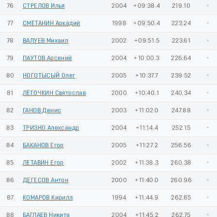
76
СТРЕЛОВ Илья
2004
+09:38.4
219.10
-
77
СМЕТАНИН Аркадий
1998
+09:50.4
223.24
-
78
ВАЛУЕВ Михаил
2002
+09:51.5
223.61
-
79
ПАУТОВ Арсений
2004
+10:00.3
226.64
-
80
НОГОТЫСЫЙ Олег
2005
+10:37.7
239.52
-
81
ЛЁГОЧКИН Святослав
2000
+10:40.1
240.34
-
82
ГАНОВ Денис
2003
+11:02.0
247.88
-
83
ТРИЗНО Александр
2004
+11:14.4
252.15
-
84
БАКАНОВ Егор
2005
+11:27.2
256.56
-
85
ЛЕТАВИН Егор
2002
+11:38.3
260.38
-
86
ДЕГЕСОВ Антон
2000
+11:40.0
260.96
-
87
КОМАРОВ Кирилл
1994
+11:44.9
262.65
-
88
БАГЛАЕВ Никита
2004
+11:45.2
262.75
-