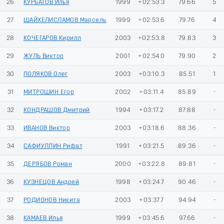
26
КУРБАТОВ Илья
1999
+02:53.3
79.66
5
27
ШАЙХЕЛИСЛАМОВ Марсель
1999
+02:53.6
79.76
4
28
КОЧЕГАРОВ Кирилл
2003
+02:53.8
79.83
3
29
ЖУЛЬ Виктор
2001
+02:54.0
79.90
2
30
ПОЛЯКОВ Олег
2003
+03:10.3
85.51
1
31
МИТРОШИН Егор
2002
+03:11.4
85.89
-
32
КОНДРАШОВ Дмитрий
1994
+03:17.2
87.88
-
33
ИВАНОВ Виктор
2003
+03:18.6
88.36
-
34
САФИУЛЛИН Рифат
1991
+03:21.5
89.36
-
35
ДЕРЯБОВ Роман
2000
+03:22.8
89.81
-
36
КУЗНЕЦОВ Андрей
1998
+03:24.7
90.46
-
37
РОДИОНОВ Никита
2003
+03:37.7
94.94
-
38
КАМАЕВ Илья
1999
+03:45.6
97.66
-