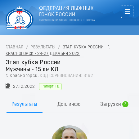
ФЕДЕРАЦИЯ ЛЫЖНЫХ
ГОНОК РОССИИ
CROSS COUNTRY SKIING FEDERATION OF RUSSIA
ГЛАВНАЯ
/
РЕЗУЛЬТАТЫ
/
ЭТАП КУБКА РОССИИ - Г.
КРАСНОГОРСК - 24-27 ДЕКАБРЯ 2022
Этап кубка России
Мужчины - 15 км КЛ
г. Красногорск,
КОД СОРЕВНОВАНИЯ: 8192
27.12.2022
Рапорт ТД
0
1
Результаты
Доп. инфо
Загрузки
2
3
4
5
6
7