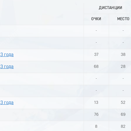
ДИСТАНЦИИ
ОЧКИ
МЕСТО
-
-
-
-
3 года
37
38
3 года
68
28
-
-
-
-
3 года
13
52
76
69
8
82