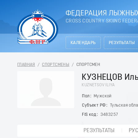
ФЕДЕРАЦИЯ ЛЫЖНЫХ
CROSS COUNTRY SKIING FEDER
КАЛЕНДАРЬ
РЕЗУЛЬТАТЫ
ГЛАВНАЯ
/
СПОРТСМЕНЫ
/
СПОРТСМЕН
КУЗНЕЦОВ Ил
KUZNETSOV ILIYA
Пол
Мужской
Субъект РФ
Тульская обл
FIS код
3483257
РЕЗУЛЬТАТЫ
РУ