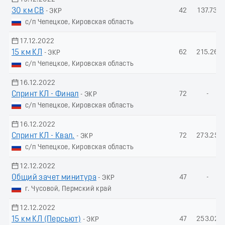
30 км СВ
42
137.73
- ЭКР
с/п Чепецкое, Кировская область
17.12.2022
15 км КЛ
62
215.26
- ЭКР
с/п Чепецкое, Кировская область
16.12.2022
Спринт КЛ - Финал
72
-
- ЭКР
с/п Чепецкое, Кировская область
16.12.2022
Спринт КЛ - Квал.
72
273.25
- ЭКР
с/п Чепецкое, Кировская область
12.12.2022
Общий зачет минитура
47
-
- ЭКР
г. Чусовой, Пермский край
12.12.2022
15 км КЛ (Пеpсьют)
47
253.02
- ЭКР