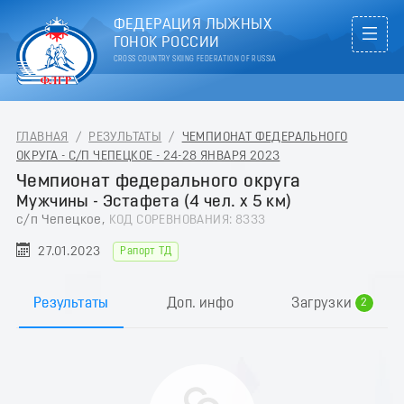
ФЕДЕРАЦИЯ ЛЫЖНЫХ
ГОНОК РОССИИ
CROSS COUNTRY SKIING FEDERATION OF RUSSIA
ГЛАВНАЯ
/
РЕЗУЛЬТАТЫ
/
ЧЕМПИОНАТ ФЕДЕРАЛЬНОГО
ОКРУГА - С/П ЧЕПЕЦКОЕ - 24-28 ЯНВАРЯ 2023
Чемпионат федерального округа
Мужчины - Эстафета (4 чел. х 5 км)
с/п Чепецкое,
КОД СОРЕВНОВАНИЯ: 8333
27.01.2023
Рапорт ТД
0
1
Результаты
Доп. инфо
Загрузки
2
3
4
5
6
7