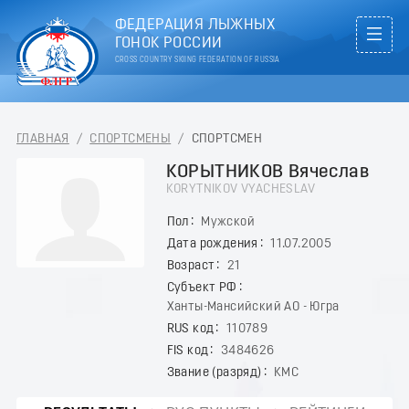
ФЕДЕРАЦИЯ ЛЫЖНЫХ
ГОНОК РОССИИ
CROSS COUNTRY SKIING FEDERATION OF RUSSIA
ГЛАВНАЯ
/
СПОРТСМЕНЫ
/
СПОРТСМЕН
КОРЫТНИКОВ Вячеслав
KORYTNIKOV VYACHESLAV
Пол
Мужской
Дата рождения
11.07.2005
Возраст
21
Субъект РФ
Ханты-Мансийский АО - Югра
RUS код
110789
FIS код
3484626
Звание (разряд)
КМС