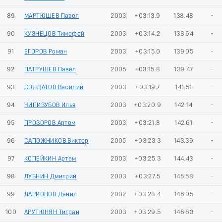
89
МАРТЮШЕВ Павел
2003
+03:13.9
138.48
-
90
КУЗНЕЦОВ Тимофей
2003
+03:14.2
138.64
-
91
ЕГОРОВ Роман
2003
+03:15.0
139.05
-
92
ПАТРУШЕВ Павел
2005
+03:15.8
139.47
-
93
СОЛДАТОВ Василий
2003
+03:19.7
141.51
-
94
ЧИПИЗУБОВ Илья
2003
+03:20.9
142.14
-
95
ПРОЗОРОВ Артем
2003
+03:21.8
142.61
-
96
САПОЖНИКОВ Виктор
2005
+03:23.3
143.39
-
97
КОПЕЙКИН Артем
2003
+03:25.3
144.43
-
98
ЛУБНИН Дмитрий
2003
+03:27.5
145.58
-
99
ЛАРИОНОВ Данил
2002
+03:28.4
146.05
-
100
АРУТЮНЯН Тигран
2003
+03:29.5
146.63
-