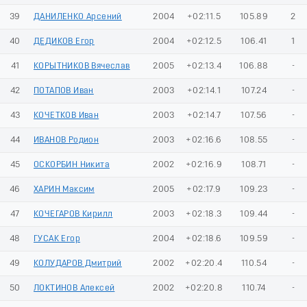
39
ДАНИЛЕНКО Арсений
2004
+02:11.5
105.89
2
40
ДЕДИКОВ Егор
2004
+02:12.5
106.41
1
41
КОРЫТНИКОВ Вячеслав
2005
+02:13.4
106.88
-
42
ПОТАПОВ Иван
2003
+02:14.1
107.24
-
43
КОЧЕТКОВ Иван
2003
+02:14.7
107.56
-
44
ИВАНОВ Родион
2003
+02:16.6
108.55
-
45
ОСКОРБИН Никита
2002
+02:16.9
108.71
-
46
ХАРИН Максим
2005
+02:17.9
109.23
-
47
КОЧЕГАРОВ Кирилл
2003
+02:18.3
109.44
-
48
ГУСАК Егор
2004
+02:18.6
109.59
-
49
КОЛУДАРОВ Дмитрий
2002
+02:20.4
110.54
-
50
ЛОКТИНОВ Алексей
2002
+02:20.8
110.74
-