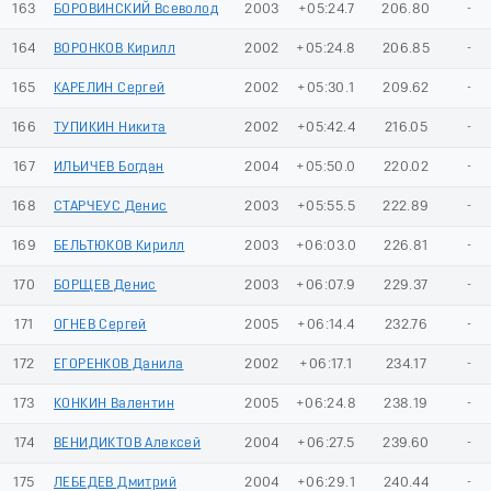
163
БОРОВИНСКИЙ Всеволод
2003
+05:24.7
206.80
-
164
ВОРОНКОВ Кирилл
2002
+05:24.8
206.85
-
165
КАРЕЛИН Сергей
2002
+05:30.1
209.62
-
166
ТУПИКИН Никита
2002
+05:42.4
216.05
-
167
ИЛЬИЧЕВ Богдан
2004
+05:50.0
220.02
-
168
СТАРЧЕУС Денис
2003
+05:55.5
222.89
-
169
БЕЛЬТЮКОВ Кирилл
2003
+06:03.0
226.81
-
170
БОРЩЕВ Денис
2003
+06:07.9
229.37
-
171
ОГНЕВ Сергей
2005
+06:14.4
232.76
-
172
ЕГОРЕНКОВ Данила
2002
+06:17.1
234.17
-
173
КОНКИН Валентин
2005
+06:24.8
238.19
-
174
ВЕНИДИКТОВ Алексей
2004
+06:27.5
239.60
-
175
ЛЕБЕДЕВ Дмитрий
2004
+06:29.1
240.44
-