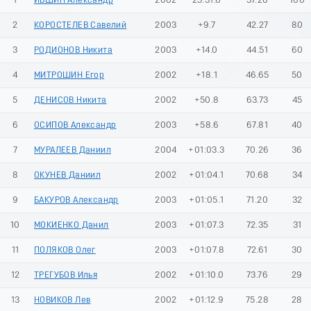
1
ИВШИН Александр
2002
25:31.6
37.20
100
2
КОРОСТЕЛЕВ Савелий
2003
+9.7
42.27
80
3
РОДИОНОВ Никита
2003
+14.0
44.51
60
4
МИТРОШИН Егор
2002
+18.1
46.65
50
5
ДЕНИСОВ Никита
2002
+50.8
63.73
45
6
ОСИПОВ Александр
2003
+58.6
67.81
40
7
МУРАЛЕЕВ Даниил
2004
+01:03.3
70.26
36
8
ОКУНЕВ Даниил
2002
+01:04.1
70.68
34
9
БАКУРОВ Александр
2003
+01:05.1
71.20
32
10
МОКИЕНКО Данил
2003
+01:07.3
72.35
31
11
ПОЛЯКОВ Олег
2003
+01:07.8
72.61
30
12
ТРЕГУБОВ Илья
2002
+01:10.0
73.76
29
13
НОВИКОВ Лев
2002
+01:12.9
75.28
28