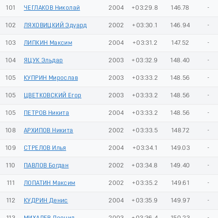
101
ЧЕГЛАКОВ Николай
2004
+03:29.8
146.78
-
102
ЛЯХОВИЦКИЙ Эдуард
2002
+03:30.1
146.94
-
103
ЛИПКИН Максим
2004
+03:31.2
147.52
-
104
ЯЦУК Эльдар
2003
+03:32.9
148.40
-
105
КУПРИН Мирослав
2003
+03:33.2
148.56
-
105
ЦВЕТКОВСКИЙ Егор
2003
+03:33.2
148.56
-
105
ПЕТРОВ Никита
2004
+03:33.2
148.56
-
108
АРХИПОВ Никита
2002
+03:33.5
148.72
-
109
СТРЕЛОВ Илья
2004
+03:34.1
149.03
-
110
ПАВЛОВ Богдан
2002
+03:34.8
149.40
-
111
ЛОПАТИН Максим
2002
+03:35.2
149.61
-
112
КУДРИН Денис
2004
+03:35.9
149.97
-