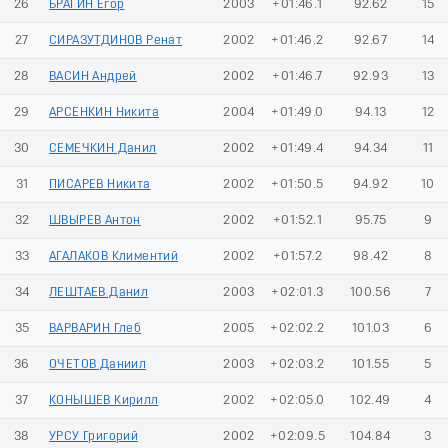
26
БРАГИН Егор
2003
+01:46.1
92.62
15
27
СИРАЗУТДИНОВ Ренат
2002
+01:46.2
92.67
14
28
ВАСИН Андрей
2002
+01:46.7
92.93
13
29
АРСЕНКИН Никита
2004
+01:49.0
94.13
12
30
СЕМЕЧКИН Данил
2002
+01:49.4
94.34
11
31
ПИСАРЕВ Никита
2002
+01:50.5
94.92
10
32
ШВЫРЕВ Антон
2002
+01:52.1
95.75
9
33
АГАЛАКОВ Климентий
2002
+01:57.2
98.42
8
34
ЛЕШТАЕВ Данил
2003
+02:01.3
100.56
7
35
ВАРВАРИН Глеб
2005
+02:02.2
101.03
6
36
ОЧЕТОВ Даниил
2003
+02:03.2
101.55
5
37
КОНЫШЕВ Кирилл
2002
+02:05.0
102.49
4
38
УРСУ Григорий
2002
+02:09.5
104.84
3