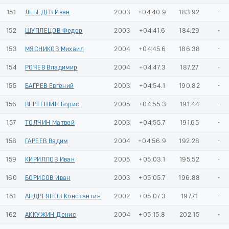
151
ЛЕБЕДЕВ Иван
2003
+04:40.9
183.92
-
152
ШУПЛЕЦОВ Федор
2003
+04:41.6
184.29
-
153
МЯСНИКОВ Михаил
2004
+04:45.6
186.38
-
154
РОЧЕВ Владимир
2004
+04:47.3
187.27
-
155
БАГРЕВ Евгений
2003
+04:54.1
190.82
-
156
ВЕРТЕШИН Борис
2005
+04:55.3
191.44
-
157
ТОЛЧИН Матвей
2003
+04:55.7
191.65
-
158
ГАРЕЕВ Вадим
2004
+04:56.9
192.28
-
159
КИРИЛЛОВ Иван
2005
+05:03.1
195.52
-
160
БОРИСОВ Иван
2003
+05:05.7
196.88
-
161
АНДРЕЯНОВ Константин
2002
+05:07.3
197.71
-
162
АККУЖИН Денис
2004
+05:15.8
202.15
-