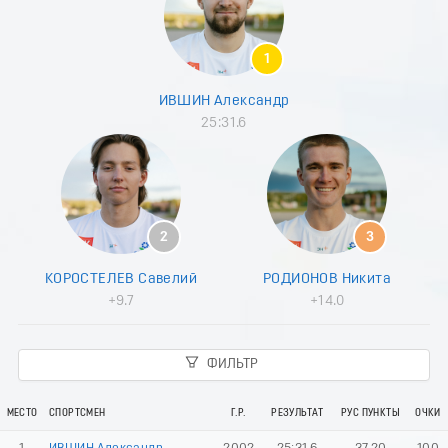
8
9
0
1
1
2
ИВШИН Александр
3
25:31.6
4
5
6
7
8
9
2
3
0
1
КОРОСТЕЛЕВ Савелий
РОДИОНОВ Никита
2
+9.7
+14.0
3
4
5
ФИЛЬТР
6
7
8
МЕСТО
СПОРТСМЕН
Г.Р.
РЕЗУЛЬТАТ
РУС ПУНКТЫ
ОЧКИ
9