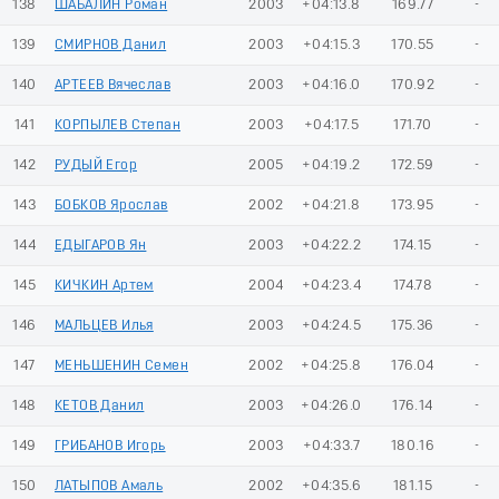
138
ШАБАЛИН Роман
2003
+04:13.8
169.77
-
139
СМИРНОВ Данил
2003
+04:15.3
170.55
-
140
АРТЕЕВ Вячеслав
2003
+04:16.0
170.92
-
141
КОРПЫЛЕВ Степан
2003
+04:17.5
171.70
-
142
РУДЫЙ Егор
2005
+04:19.2
172.59
-
143
БОБКОВ Ярослав
2002
+04:21.8
173.95
-
144
ЕДЫГАРОВ Ян
2003
+04:22.2
174.15
-
145
КИЧКИН Артем
2004
+04:23.4
174.78
-
146
МАЛЬЦЕВ Илья
2003
+04:24.5
175.36
-
147
МЕНЬШЕНИН Семен
2002
+04:25.8
176.04
-
148
КЕТОВ Данил
2003
+04:26.0
176.14
-
149
ГРИБАНОВ Игорь
2003
+04:33.7
180.16
-
150
ЛАТЫПОВ Амаль
2002
+04:35.6
181.15
-