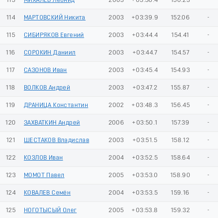
113
МИХАЛЕВ Леонид
2003
+03:36.4
150.23
-
114
МАРТОВСКИЙ Никита
2003
+03:39.9
152.06
-
115
СИБИРЯКОВ Евгений
2003
+03:44.4
154.41
-
116
СОРОКИН Даниил
2003
+03:44.7
154.57
-
117
САЗОНОВ Иван
2003
+03:45.4
154.93
-
118
ВОЛКОВ Андрей
2003
+03:47.2
155.87
-
119
ДРАНИЦА Константин
2002
+03:48.3
156.45
-
120
ЗАХВАТКИН Андрей
2006
+03:50.1
157.39
-
121
ШЕСТАКОВ Владислав
2003
+03:51.5
158.12
-
122
КОЗЛОВ Иван
2004
+03:52.5
158.64
-
123
МОМОТ Павел
2005
+03:53.0
158.90
-
124
КОВАЛЕВ Семён
2004
+03:53.5
159.16
-
125
НОГОТЫСЫЙ Олег
2005
+03:53.8
159.32
-