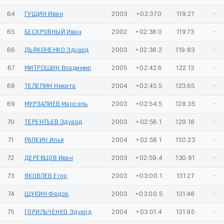
64
ГУЩИН Иван
2003
+02:37.0
119.21
-
65
БЕСКРОВНЫЙ Иван
2002
+02:38.0
119.73
-
66
ДЬЯКОНЕНКО Эдуард
2003
+02:38.2
119.83
-
67
МИТРОШИН Владимир
2005
+02:42.6
122.13
-
68
ТЕЛЕПИН Никита
2004
+02:45.5
123.65
-
69
МУРЗАЛИЕВ Марсель
2003
+02:54.5
128.35
-
70
ТЕРЕНТЬЕВ Эдуард
2003
+02:56.1
129.18
-
71
РАПКИН Илья
2004
+02:58.1
130.23
-
72
ДЕРЕВЦОВ Иван
2003
+02:59.4
130.91
-
73
ЯКОВЛЕВ Егор
2003
+03:00.1
131.27
-
74
ЩУКИН Федор
2003
+03:00.5
131.48
-
75
ГОРИЛЬЧЕНКО Эдуард
2004
+03:01.4
131.95
-