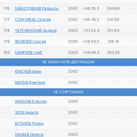
176
ГАЙНЕТДИНОВ Рафаэль
2002
+06:35.3
243.68
-
177
СТАНЧИКАС Сергей
2002
+06:43.2
247.80
-
178
ЧЕРЕМЕНСКИЙ Андрей
2003
+07:02.4
257.83
-
179
ЯКОВЛЕВ Сергей
2005
+08:59.0
318.74
-
180
СМИРНОВ Глеб
2006
+09:46.2
343.39
-
НЕ ЗАКОНЧИЛИ ДИСТАНЦИЮ
-
КРАСНОВ Иван
2002
-
-
-
-
МИЛОВ Дмитрий
2002
-
-
-
НЕ СТАРТОВАЛИ
-
НИКОЛАЕВ Артем
2003
-
-
-
-
ЗУЕВ Никита
2002
-
-
-
-
БУТАНОВ Роман
2002
-
-
-
-
ПАНАЕВ Никита
2003
-
-
-