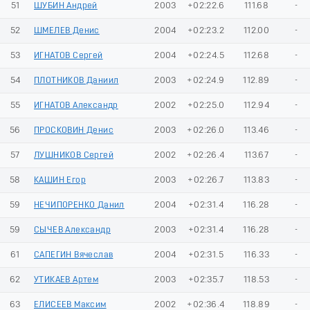
51
ШУБИН Андрей
2003
+02:22.6
111.68
-
52
ШМЕЛЕВ Денис
2004
+02:23.2
112.00
-
53
ИГНАТОВ Сергей
2004
+02:24.5
112.68
-
54
ПЛОТНИКОВ Даниил
2003
+02:24.9
112.89
-
55
ИГНАТОВ Александр
2002
+02:25.0
112.94
-
56
ПРОСКОВИН Денис
2003
+02:26.0
113.46
-
57
ЛУШНИКОВ Сергей
2002
+02:26.4
113.67
-
58
КАШИН Егор
2003
+02:26.7
113.83
-
59
НЕЧИПОРЕНКО Данил
2004
+02:31.4
116.28
-
59
СЫЧЕВ Александр
2003
+02:31.4
116.28
-
61
САПЕГИН Вячеслав
2004
+02:31.5
116.33
-
62
УТИКАЕВ Артем
2003
+02:35.7
118.53
-
63
ЕЛИСЕЕВ Максим
2002
+02:36.4
118.89
-