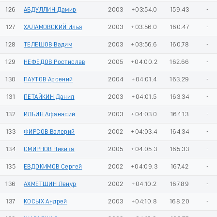
126
АБДУЛЛИН Дамир
2003
+03:54.0
159.43
-
127
ХАЛАМОВСКИЙ Илья
2003
+03:56.0
160.47
-
128
ТЕЛЕШОВ Вадим
2003
+03:56.6
160.78
-
129
НЕФЕДОВ Ростислав
2005
+04:00.2
162.66
-
130
ПАУТОВ Арсений
2004
+04:01.4
163.29
-
131
ПЕТАЙКИН Данил
2003
+04:01.5
163.34
-
132
ИЛЬИН Афанасий
2003
+04:03.0
164.13
-
133
ФИРСОВ Валерий
2002
+04:03.4
164.34
-
134
СМИРНОВ Никита
2005
+04:05.3
165.33
-
135
ЕВДОКИМОВ Сергей
2002
+04:09.3
167.42
-
136
АХМЕТШИН Ленур
2002
+04:10.2
167.89
-
137
КОСЫХ Андрей
2003
+04:10.8
168.20
-