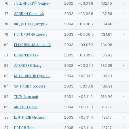
76
ЛЕЩИНСКИЙ Андрей
2002
+03:01.8
132.16
-
77
ЗЛОБИН Савелий
2003
+03:02.6
132.58
-
78
ФЕДОТОВ Дмитрий
2004
+03:06.2
134.46
-
79
ПОТОРОЧИН Денис
2003
+03:06.5
134.61
-
80
БЫХОВСКИЙ Алексей
2003
+03:07.2
134.98
-
81
ШВЫРЕВ Иван
2003
+03:09.0
135.92
-
82
АЛЕКСЕЕВ Эдмун
2002
+03:09.7
136.29
-
83
МЕНЬШИКОВ Руслан
2004
+03:10.7
136.81
-
84
ЗАГИТОВ Ярослав
2003
+03:10.9
136.91
-
85
ТКАЧ Алексей
2004
+03:11.0
136.96
-
86
АКОПЯН Эрик
2004
+03:11.3
137.12
-
87
ШИТИКОВ Михаил
2003
+03:11.4
137.17
-
87
ПОПОВ Павел
2005
+03:11.4
137.17
-