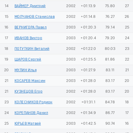
14
ВАЙМЕР Дмитрий
2002
+01:13.9
75.80
27
15
МОЛЧАНОВ Станислав
2002
+01:14.8
76.27
26
16
ВЕРНИГОРА Павел
2003
+01:20.3
79.14
25
17
ИВАНОВ Виктор
2003
+01:20.4
79.20
24
18
ПОТУТКИН Виталий
2002
+01:22.0
80.03
23
19
ШАРОВ Сергей
2003
+01:25.5
81.86
22
20
МУЛИН Илья
2003
+01:27.9
83.11
21
21
КОСАРЕВ Максим
2003
+01:28.0
83.17
20
21
КУЗНЕЦОВ Егор
2002
+01:28.0
83.17
20
23
КОЛЕСНИКОВ Родион
2002
+01:31.1
84.78
18
24
КОРЕПАНОВ Данил
2002
+01:34.9
86.77
17
25
ЮРЬЕВ Матвей
2003
+01:42.5
90.74
16