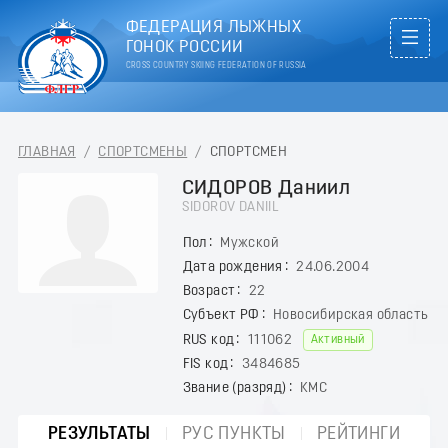
ФЕДЕРАЦИЯ ЛЫЖНЫХ
ГОНОК РОССИИ
CROSS COUNTRY SKIING FEDERATION OF RUSSIA
ГЛАВНАЯ
/
СПОРТСМЕНЫ
/
СПОРТСМЕН
СИДОРОВ Даниил
SIDOROV DANIIL
Пол
Мужской
Дата рождения
24.06.2004
Возраст
22
Субъект РФ
Новосибирская область
RUS код
111062
Активный
FIS код
3484685
Звание (разряд)
КМС
РЕЗУЛЬТАТЫ
РУС ПУНКТЫ
РЕЙТИНГИ