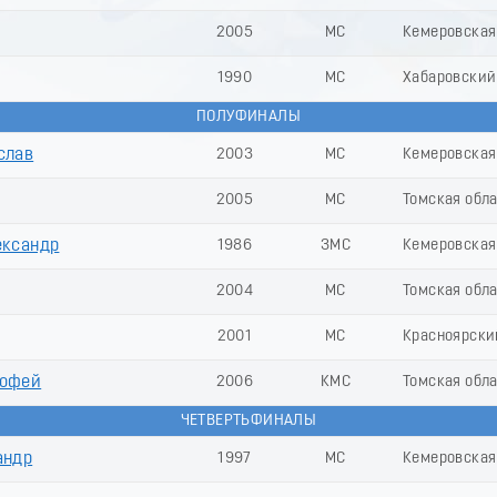
2005
МС
Кемеровская 
1990
МС
Хабаровский 
ПОЛУФИНАЛЫ
слав
2003
МС
Кемеровская 
2005
МС
Томская обл
ксандр
1986
ЗМС
Кемеровская 
2004
МС
Томская обл
2001
МС
Красноярски
офей
2006
КМС
Томская обла
ЧЕТВЕРТЬФИНАЛЫ
андр
1997
МС
Кемеровская 