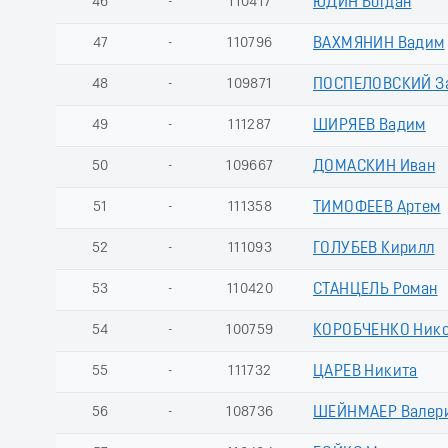
46
-
110417
ЮДИН Богдан
47
-
110796
ВАХМЯНИН Вадим
48
-
109871
ПОСПЕЛОВСКИЙ З
49
-
111287
ШИРЯЕВ Вадим
50
-
109667
ДОМАСКИН Иван
51
-
111358
ТИМОФЕЕВ Артем
52
-
111093
ГОЛУБЕВ Кирилл
53
-
110420
СТАНЦЕЛЬ Роман
54
-
100759
КОРОБЧЕНКО Ник
55
-
111732
ЦАРЕВ Никита
56
-
108736
ШЕЙНМАЕР Валер