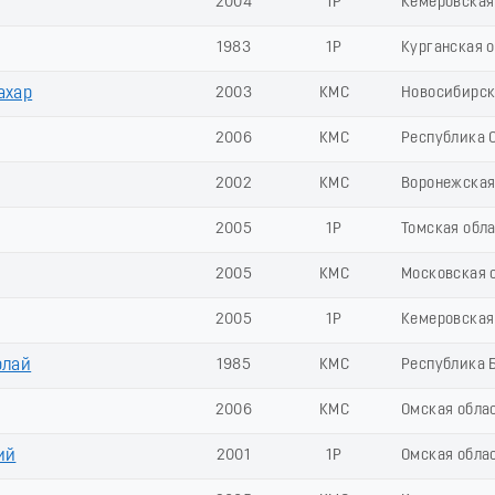
2004
1Р
Кемеровская 
1983
1Р
Курганская 
ахар
2003
КМС
Новосибирск
2006
КМС
Республика С
2002
КМС
Воронежская
2005
1Р
Томская обл
2005
КМС
Московская 
2005
1Р
Кемеровская 
олай
1985
КМС
Республика 
2006
КМС
Омская обла
ий
2001
1Р
Омская обла