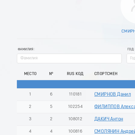
СМИРН
ФАМИЛИЯ
ГОД
МЕСТО
№
RUS КОД
СПОРТСМЕН
1
6
110181
СМИРНОВ Данил
2
5
102254
ФИЛИППОВ Алекс
3
2
108012
ДАКИЧ Антон
4
4
100816
СМОЛЯНИН Андре