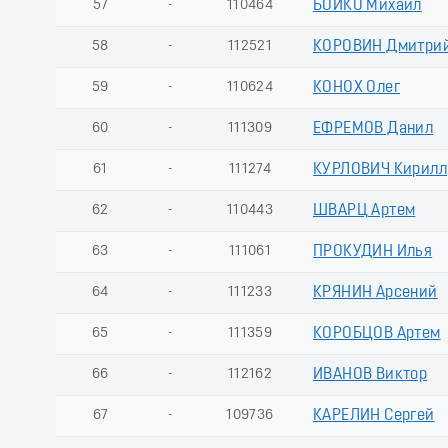
57
-
110464
БОЙКО Михаил
58
-
112521
КОРОВИН Дмитри
59
-
110624
КОНОХ Олег
60
-
111309
ЕФРЕМОВ Данил
61
-
111274
КУРЛОВИЧ Кирилл
62
-
110443
ШВАРЦ Артем
63
-
111061
ПРОКУДИН Илья
64
-
111233
КРЯНИН Арсений
65
-
111359
КОРОБЦОВ Артем
66
-
112162
ИВАНОВ Виктор
67
-
109736
КАРЕЛИН Сергей