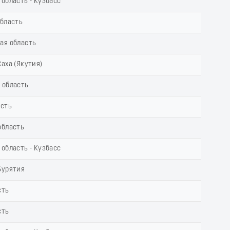
область - Кузбасс
область
ая область
аха (Якутия)
 область
асть
область
область - Кузбасс
Бурятия
сть
сть