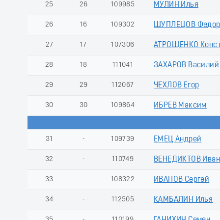
25
26
109985
МУЛИН Илья
26
16
109302
ШУПЛЕЦОВ Федо
27
17
107306
АТРОЩЕНКО Конст
28
18
111041
ЗАХАРОВ Василий
29
29
112067
ЧЕХЛОВ Егор
30
30
109864
ИБРЕВ Максим
31
-
109739
ЕМЕЦ Андрей
32
-
110749
ВЕНЕДИКТОВ Иван
33
-
108322
ИВАНОВ Сергей
34
-
112505
КАМБАЛИН Илья
35
-
110199