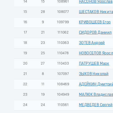
14
15
108961
НАСОНОВ Ярослав
15
28
108077
ШЕСТАКОВ Никит
16
9
109799
КРИВОШЕЕВ Егор
17
21
111062
СИДОРОВ Даниил
18
23
110363
ЗОТЕВ Андрей
19
25
110478
НОВОСЕЛОВ Яросл
20
27
110433
ПАТРУШЕВ Марк
21
8
107097
ЗЫКОВ Николай
22
11
108469
АДЕЙКИН Дмитри
23
19
104949
МАЛЮК Владисла
24
24
110561
МЕДВЕДЕВ Сергей