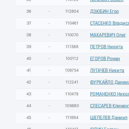
ГАНИХИН Семен
36
-
112804
ДЗЮБИН Егор
37
-
110461
СТАСЕНКО Владис
38
-
110070
МАКАРЕВИЧ Олег
39
-
111388
ПЕТРОВ Никита
40
-
100112
ЕГОРОВ Роман
41
-
109754
ЛУГАЧЕВ Никита
42
-
112241
ФУРКАЙЛО Дании
43
-
110479
РОМАНЕНКО Нико
44
-
109880
СЛЕСАРЕВ Климен
45
-
111894
ШЕПЕЛЕВ Даниил