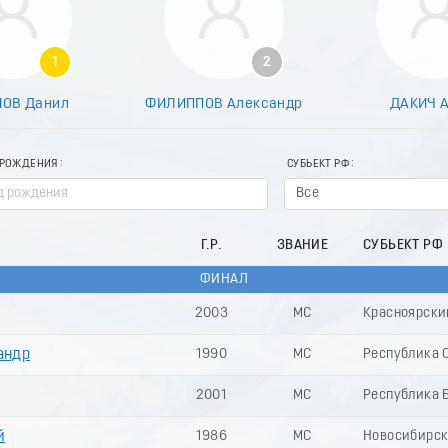
1
2
ОВ Данил
ФИЛИППОВ Александр
ДАКИЧ 
 РОЖДЕНИЯ
СУБЬЕКТ РФ
Все
Г.Р.
ЗВАНИЕ
СУБЬЕКТ РФ
ФИНАЛ
2003
МС
Красноярски
андр
1990
МС
Республика С
2001
МС
Республика 
й
1986
МС
Новосибирск