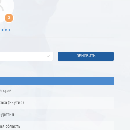
8
9
0
3
1
2
Антон
3
4
5
6
7
ОБНОВИТЬ
8
9
0
1
2
3
й край
4
5
аха (Якутия)
6
7
Бурятия
8
9
ая область