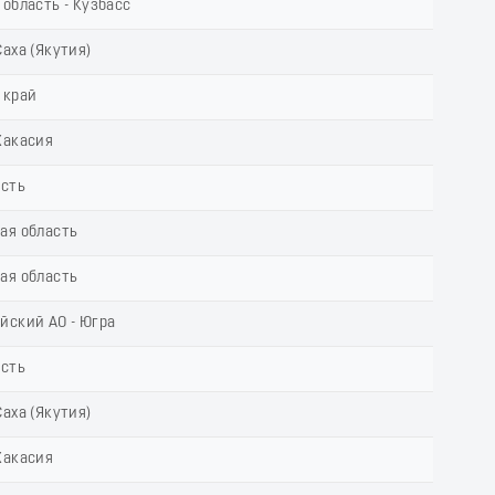
область - Кузбасс
аха (Якутия)
 край
Хакасия
асть
ая область
ая область
йский АО - Югра
асть
аха (Якутия)
Хакасия