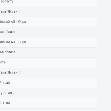
 область
аха (Якутия)
йский АО - Югра
ая область
йский АО - Югра
ая область
асть
аха (Якутия)
й край
Бурятия
й край