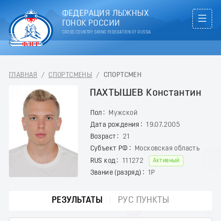
ФЕДЕРАЦИЯ ЛЫЖНЫХ
ГОНОК РОССИИ
CROSS COUNTRY SKIING FEDERATION OF RUSSIA
ГЛАВНАЯ
/
СПОРТСМЕНЫ
/
СПОРТСМЕН
ПАХТЫШЕВ Константин
Пол
Мужской
Дата рождения
19.07.2005
Возраст
21
Субъект РФ
Московская область
RUS код
111272
Активный
Звание (разряд)
1Р
РЕЗУЛЬТАТЫ
РУС ПУНКТЫ