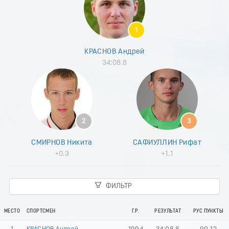
8
9
0
1
1
2
КРАСНОВ Андрей
3
34:08.8
4
5
6
7
8
9
2
3
0
1
СМИРНОВ Никита
САФИУЛЛИН Рифат
2
+0.3
+1.1
3
4
5
ФИЛЬТР
6
7
8
МЕСТО
СПОРТСМЕН
Г.Р.
РЕЗУЛЬТАТ
РУС ПУНКТЫ
9