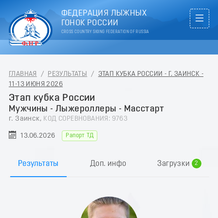
ФЕДЕРАЦИЯ ЛЫЖНЫХ
ГОНОК РОССИИ
CROSS COUNTRY SKIING FEDERATION OF RUSSIA
ГЛАВНАЯ
/
РЕЗУЛЬТАТЫ
/
ЭТАП КУБКА РОССИИ - Г. ЗАИНСК -
11-13 ИЮНЯ 2026
Этап кубка России
Мужчины - Лыжероллеры - Масстарт
г. Заинск,
КОД СОРЕВНОВАНИЯ: 9763
13.06.2026
Рапорт ТД
0
1
Результаты
Доп. инфо
Загрузки
2
3
4
5
6
7