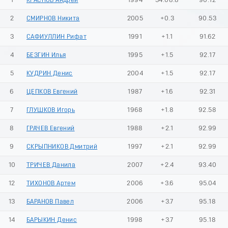
1
КРАСНОВ Андрей
1994
34:08.8
90.12
2
СМИРНОВ Никита
2005
+0.3
90.53
3
САФИУЛЛИН Рифат
1991
+1.1
91.62
4
БЕЗГИН Илья
1995
+1.5
92.17
5
КУДРИН Денис
2004
+1.5
92.17
6
ЦЕПКОВ Евгений
1987
+1.6
92.31
7
ГЛУШКОВ Игорь
1968
+1.8
92.58
8
ГРАЧЕВ Евгений
1988
+2.1
92.99
9
СКРЫПНИКОВ Дмитрий
1997
+2.1
92.99
10
ТРИЧЕВ Данила
2007
+2.4
93.40
12
ТИХОНОВ Артем
2006
+3.6
95.04
13
БАРАНОВ Павел
2006
+3.7
95.18
14
БАРЫКИН Денис
1998
+3.7
95.18