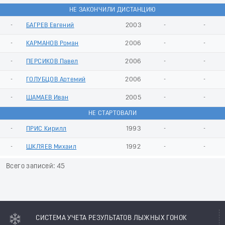
НЕ ЗАКОНЧИЛИ ДИСТАНЦИЮ
-
БАГРЕВ Евгений
2003
-
-
-
КАРМАНОВ Роман
2006
-
-
-
ПЕРСИКОВ Павел
2006
-
-
-
ГОЛУБЦОВ Артемий
2006
-
-
-
ШАМАЕВ Иван
2005
-
-
НЕ СТАРТОВАЛИ
-
ПРИС Кирилл
1993
-
-
-
ШКЛЯЕВ Михаил
1992
-
-
Всего записей: 45
СИСТЕМА УЧЕТА РЕЗУЛЬТАТОВ ЛЫЖНЫХ ГОНОК