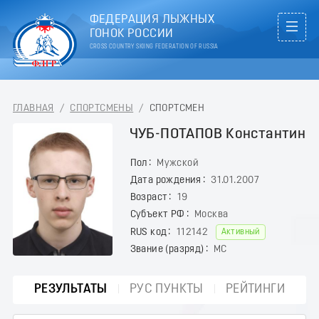
ФЕДЕРАЦИЯ ЛЫЖНЫХ
ГОНОК РОССИИ
CROSS COUNTRY SKIING FEDERATION OF RUSSIA
ГЛАВНАЯ
/
СПОРТСМЕНЫ
/
СПОРТСМЕН
ЧУБ-ПОТАПОВ Константин
Пол
Мужской
Дата рождения
31.01.2007
Возраст
19
Субъект РФ
Москва
RUS код
112142
Активный
Звание (разряд)
МС
РЕЗУЛЬТАТЫ
РУС ПУНКТЫ
РЕЙТИНГИ