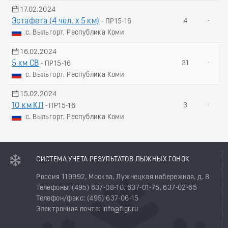
17.02.2024
Эстафета (4 чел. х 5 км)
4
-
- ПР15-16
с. Выльгорт, Республика Коми
16.02.2024
5 км СВ
31
-
- ПР15-16
с. Выльгорт, Республика Коми
15.02.2024
10 км КЛ
3
-
- ПР15-16
с. Выльгорт, Республика Коми
СИСТЕМА УЧЕТА РЕЗУЛЬТАТОВ ЛЫЖНЫХ ГОНОК
Россия 119992, Москва, Лужнецкая набережная, д. 8
Телефоны: (495) 637-08-10, 637-01-75, 637-02-65
Телефон/факс: (495) 637-06-15
Электронная почта: info@flgr.ru