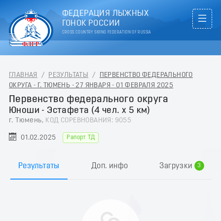
ФЕДЕРАЦИЯ ЛЫЖНЫХ
ГОНОК РОССИИ
CROSS COUNTRY SKIING FEDERATION OF RUSSIA
ГЛАВНАЯ
/
РЕЗУЛЬТАТЫ
/
ПЕРВЕНСТВО ФЕДЕРАЛЬНОГО
ОКРУГА - Г. ТЮМЕНЬ - 27 ЯНВАРЯ - 01 ФЕВРАЛЯ 2025
Первенство федерального округа
Юноши - Эстафета (4 чел. х 5 км)
г. Тюмень,
КОД СОРЕВНОВАНИЯ: 9055
0
01.02.2025
Рапорт ТД
1
2
Результаты
Доп. инфо
Загрузки
3
4
5
6
7
8